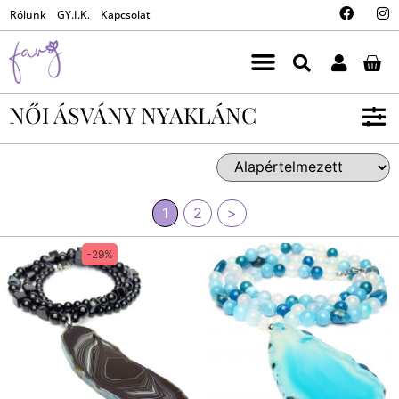
Rólunk
GY.I.K.
Kapcsolat
NŐI ÁSVÁNY NYAKLÁNC
1
2
>
-29%