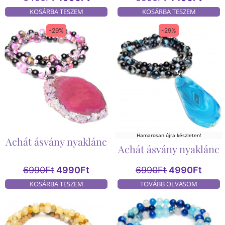
KOSÁRBA TESZEM
KOSÁRBA TESZEM
-29%
-29%
Hamarosan újra készleten!
Achát ásvány nyaklánc
Achát ásvány nyaklánc
6990
Ft
4990
Ft
6990
Ft
4990
Ft
KOSÁRBA TESZEM
TOVÁBB OLVASOM