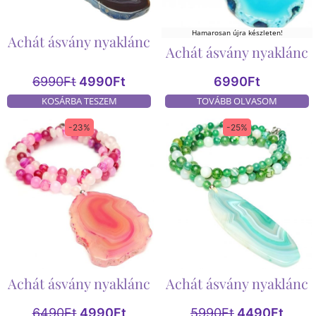
Hamarosan újra készleten!
Achát ásvány nyaklánc
Achát ásvány nyaklánc
6990
Ft
4990
Ft
6990
Ft
KOSÁRBA TESZEM
TOVÁBB OLVASOM
-23%
-25%
Achát ásvány nyaklánc
Achát ásvány nyaklánc
6490
Ft
4990
Ft
5990
Ft
4490
Ft