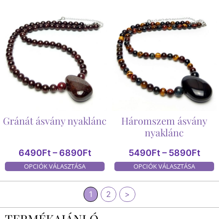
Gránát ásvány nyaklánc
Háromszem ásvány
nyaklánc
6490
Ft
–
6890
Ft
5490
Ft
–
5890
Ft
OPCIÓK VÁLASZTÁSA
OPCIÓK VÁLASZTÁSA
1
2
>
TERMÉKAJÁNLÓ