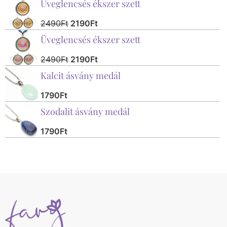
Üveglencsés ékszer szett
2490
Ft
2190
Ft
Üveglencsés ékszer szett
2490
Ft
2190
Ft
Kalcit ásvány medál
1790
Ft
Szodalit ásvány medál
1790
Ft