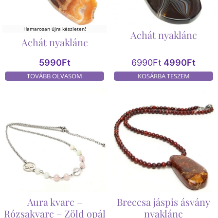
Hamarosan újra készleten!
Achát nyaklánc
Achát nyaklánc
5990
Ft
6990
Ft
4990
Ft
TOVÁBB OLVASOM
KOSÁRBA TESZEM
Aura kvarc –
Breccsa jáspis ásvány
Rózsakvarc – Zöld opál
nyaklánc