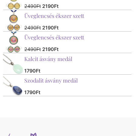
2490
Ft
2190
Ft
Üveglencsés ékszer szett
2490
Ft
2190
Ft
Üveglencsés ékszer szett
2490
Ft
2190
Ft
Kalcit ásvány medál
1790
Ft
Szodalit ásvány medál
1790
Ft