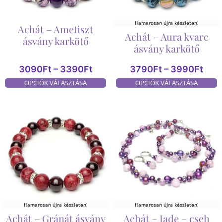
Hamarosan újra készleten!
Achát – Ametiszt
Achát – Aura kvarc
ásvány karkötő
ásvány karkötő
3090
Ft
–
3390
Ft
3790
Ft
–
3990
Ft
OPCIÓK VÁLASZTÁSA
OPCIÓK VÁLASZTÁSA
Hamarosan újra készleten!
Hamarosan újra készleten!
Achát – Gránát ásvány
Achát – Jade – cseh