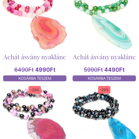
Achát ásvány nyaklánc
Achát ásvány nyaklánc
6490
Ft
4990
Ft
5990
Ft
4490
Ft
KOSÁRBA TESZEM
KOSÁRBA TESZEM
-29%
-29%