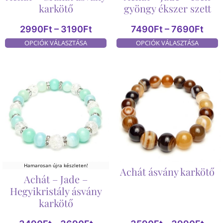
karkötő
gyöngy ékszer szett
2990
Ft
–
3190
Ft
7490
Ft
–
7690
Ft
OPCIÓK VÁLASZTÁSA
OPCIÓK VÁLASZTÁSA
Hamarosan újra készleten!
Achát ásvány karkötő
Achát – Jade –
Hegyikristály ásvány
karkötő