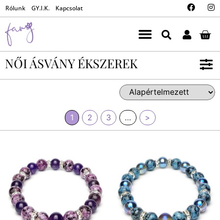
Rólunk
GY.I.K.
Kapcsolat
NŐI ÁSVÁNY ÉKSZEREK
1
2
3
…
>