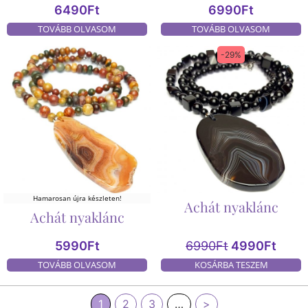
6490
Ft
6990
Ft
TOVÁBB OLVASOM
TOVÁBB OLVASOM
-29%
Hamarosan újra készleten!
Achát nyaklánc
Achát nyaklánc
5990
Ft
6990
Ft
4990
Ft
TOVÁBB OLVASOM
KOSÁRBA TESZEM
1
2
3
…
>