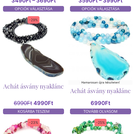
3490
Ft
–
3690
Ft
3590
Ft
–
3990
Ft
OPCIÓK VÁLASZTÁSA
OPCIÓK VÁLASZTÁSA
-29%
Hamarosan újra készleten!
Achát ásvány nyaklánc
Achát ásvány nyaklánc
6990
Ft
4990
Ft
6990
Ft
KOSÁRBA TESZEM
TOVÁBB OLVASOM
-23%
-25%