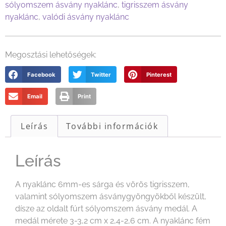
sólyomszem ásvány nyaklánc
,
tigrisszem ásvány
nyaklánc
,
valódi ásvány nyaklánc
Megosztási lehetőségek:
Facebook
Twitter
Pinterest
Email
Print
Leírás
További információk
Leírás
A nyaklánc 6mm-es sárga és vörös tigrisszem,
valamint sólyomszem ásványgyöngyökből készült,
dísze az oldalt fúrt sólyomszem ásvány medál. A
medál mérete 3-3,2 cm x 2,4-2,6 cm. A nyaklánc fém