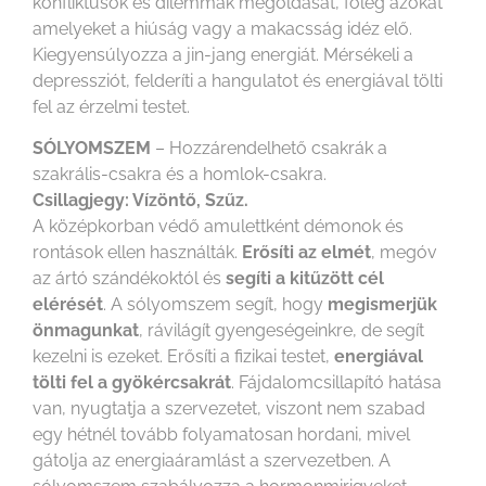
konfliktusok és dilemmák megoldását, főleg azokat
amelyeket a hiúság vagy a makacsság idéz elő.
Kiegyensúlyozza a jin-jang energiát. Mérsékeli a
depressziót, felderíti a hangulatot és energiával tölti
fel az érzelmi testet.
SÓLYOMSZEM
– Hozzárendelhető csakrák a
szakrális-csakra és a homlok-csakra.
Csillagjegy: Vízöntő, Szűz.
A középkorban védő amulettként démonok és
rontások ellen használták.
Erősíti az elmét
, megóv
az ártó szándékoktól és
segíti a kitűzött cél
elérését
. A sólyomszem segít, hogy
megismerjük
önmagunkat
, rávilágít gyengeségeinkre, de segít
kezelni is ezeket. Erősíti a fizikai testet,
energiával
tölti fel a gyökércsakrát
. Fájdalomcsillapító hatása
van, nyugtatja a szervezetet, viszont nem szabad
egy hétnél tovább folyamatosan hordani, mivel
gátolja az energiaáramlást a szervezetben. A