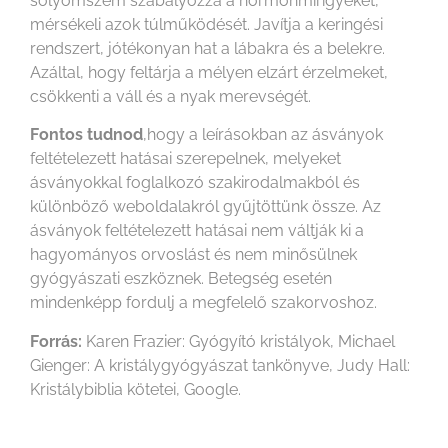
sólyomszem szabályozza a hormonmirigyeket,
mérsékeli azok túlműködését. Javítja a keringési
rendszert, jótékonyan hat a lábakra és a belekre.
Azáltal, hogy feltárja a mélyen elzárt érzelmeket,
csökkenti a váll és a nyak merevségét.
Fontos tudnod
,hogy a leírásokban az ásványok
feltételezett hatásai szerepelnek, melyeket
ásványokkal foglalkozó szakirodalmakból és
különböző weboldalakról gyűjtöttünk össze. Az
ásványok feltételezett hatásai nem váltják ki a
hagyományos orvoslást és nem minősülnek
gyógyászati eszköznek. Betegség esetén
mindenképp fordulj a megfelelő szakorvoshoz.
Forrás:
Karen Frazier: Gyógyító kristályok, Michael
Gienger: A kristálygyógyászat tankönyve, Judy Hall:
Kristálybiblia kötetei, Google.