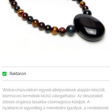
Raktáron
Webáruházunkban egyedi elképzelések alapján készült,
kézműves termékek közül válogathatsz. Az ékszereket
ízléses organza tasakba csomagolva küldjük. A
nyakláncot egyedileg a méretedre igazítjuk, a rendelésnél