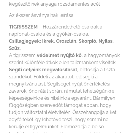
kiegészítőinek anyaga rozsdamentes acél.
Az ékszer ásványainak leírása:
TIGRISSZEM
– Hozzárendelhető csakrák a
napfonat-csakra és a gyökér-csakra.
Csillagjegyek: Ikrek, Oroszlán, Skorpió, Nyilas,
Szűz.
A tigrisszem
védelmet nyújtó kő
, a hagyományok
szerint különféle átkok ellen talizmánként viselték.
Segíti céljaink megvalósítását,
biztosítja a tiszta
szándékot. Földeli az akaratot, elősegíti a
megnyilvánulást. Segítséget nyújt önértékelési
zavarok, önbírálat során, rámutat tehetségünkre
képességeinkre és hibáinkra egyaránt. Bármilyen
függőségben szenvedőt támogat abban, hogy
tudjon változtatni életvitelén. Összehangolja a két
agyféltekét így lehetővé teszi ,hogy semmi ne
kerülje el figyelmünket. Előmozdítja a belső