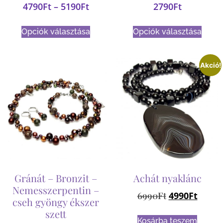
4790
Ft
–
5190
Ft
2790
Ft
Opciók választása
Opciók választása
Akció!
Gránát – Bronzit –
Achát nyaklánc
Nemesszerpentin –
6990
Ft
4990
Ft
cseh gyöngy ékszer
szett
Kosárba teszem