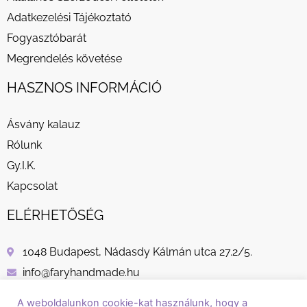
Adatkezelési Tájékoztató
Fogyasztóbarát
Megrendelés követése
HASZNOS INFORMÁCIÓ
Ásvány kalauz
Rólunk
Gy.I.K.
Kapcsolat
ELÉRHETŐSÉG
1048 Budapest, Nádasdy Kálmán utca 27.2/5.
info@faryhandmade.hu
+36 30 232 8882
A weboldalunkon cookie-kat használunk, hogy a