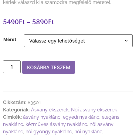
kérlek válaszd ki a számodra megfelelő méretet.
5490
Ft
–
5890
Ft
Méret
KOSÁRBA TESZEM
Cikkszám:
83501
Kategóriák:
Ásvány ékszerek
,
Női ásvány ékszerek
Címkék:
ásvány nyaklánc
,
egyedi nyaklánc
,
elegáns
nyaklánc
,
kézműves ásvány nyaklánc
,
női ásvány
nyaklánc
,
női gyöngy nyaklánc
,
női nyaklánc
,