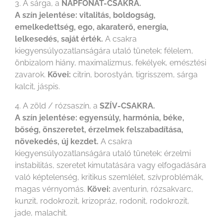
3. A sárga, a
NAPFONAT-CSAKRA.
A szín jelentése: vitalitás, boldogság,
emelkedettség, ego, akaraterő, energia,
lelkesedés, saját érték.
A csakra
kiegyensúlyozatlanságára utaló tünetek: félelem,
önbizalom hiány, maximalizmus, fekélyek, emésztési
zavarok.
Kövei:
citrin, borostyán, tigrisszem, sárga
kalcit, jáspis.
4. A zöld / rózsaszín, a
SZÍV-CSAKRA.
A szín jelentése: egyensúly, harmónia, béke,
bőség, önszeretet, érzelmek felszabadítása,
növekedés, új kezdet.
A csakra
kiegyensúlyozatlanságára utaló tünetek: érzelmi
instabilitás, szeretet kimutatására vagy elfogadására
való képtelenség, kritikus szemlélet, szívproblémák,
magas vérnyomás.
Kövei:
aventurin, rózsakvarc,
kunzit, rodokrozit, krizopráz, rodonit, rodokrozit,
jade, malachit.