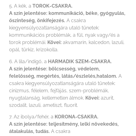
5. A kék, a
TOROK-CSAKRA.
A szín jelentése: kommunikáció, béke, gyógyulás,
őszinteség, önkifejezés.
A csakra
kiegyensúlyozatlanságára utaló tünetek:
kommunikációs problémák, a fül, nyak vagy/és a
torok problémái.
Kövei:
akvamarin, kalcedon, lazuli,
opál, türkiz, krizokolla.
6. A lila/indigó, a
HARMADIK SZEM-CSAKRA.
A szín jelentése: bölcsesség, védelem,
felelősség, megértés, látás/észlelés,hatalom.
A
csakra kiegyensúlyozatlanságára utaló tünetek:
cinizmus, félelem, fejfájás, szem-problémák,
nyugtalanság, kellemetlen álmok.
Kövei:
azurit,
szodalit, lazuli, ametiszt, fluorit.
7. Az ibolya/fehér, a
KORONA-CSAKRA.
A szín jelentése: teljesítmény, lelki növekedés,
átalakulás, tudás.
A csakra