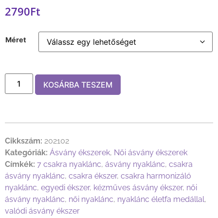
2790
Ft
Méret
KOSÁRBA TESZEM
Cikkszám:
202102
Kategóriák:
Ásvány ékszerek
,
Női ásvány ékszerek
Címkék:
7 csakra nyaklánc
,
ásvány nyaklánc
,
csakra
ásvány nyaklánc
,
csakra ékszer
,
csakra harmonizáló
nyaklánc
,
egyedi ékszer
,
kézműves ásvány ékszer
,
női
ásvány nyaklánc
,
női nyaklánc
,
nyaklánc életfa medállal
,
valódi ásvány ékszer