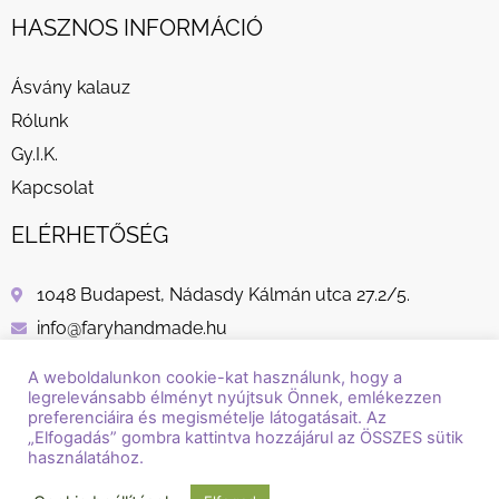
HASZNOS INFORMÁCIÓ
Ásvány kalauz
Rólunk
Gy.I.K.
Kapcsolat
ELÉRHETŐSÉG
1048 Budapest, Nádasdy Kálmán utca 27.2/5.
info@faryhandmade.hu
+36 30 232 8882
A weboldalunkon cookie-kat használunk, hogy a
legrelevánsabb élményt nyújtsuk Önnek, emlékezzen
preferenciáira és megismételje látogatásait. Az
„Elfogadás” gombra kattintva hozzájárul az ÖSSZES sütik
használatához.
© Copyright / Szerzői jog / 2018 - 2026 / Fary Handmade