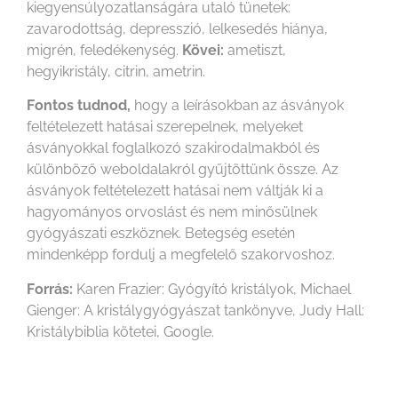
kiegyensúlyozatlanságára utaló tünetek:
zavarodottság, depresszió, lelkesedés hiánya,
migrén, feledékenység.
Kövei:
ametiszt,
hegyikristály, citrin, ametrin.
Fontos tudnod,
hogy a leírásokban az ásványok
feltételezett hatásai szerepelnek, melyeket
ásványokkal foglalkozó szakirodalmakból és
különböző weboldalakról gyűjtöttünk össze. Az
ásványok feltételezett hatásai nem váltják ki a
hagyományos orvoslást és nem minősülnek
gyógyászati eszköznek. Betegség esetén
mindenképp fordulj a megfelelő szakorvoshoz.
Forrás:
Karen Frazier: Gyógyító kristályok, Michael
Gienger: A kristálygyógyászat tankönyve, Judy Hall:
Kristálybiblia kötetei, Google.