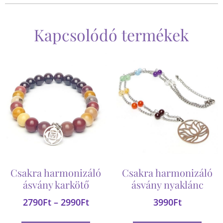
Kapcsolódó termékek
Csakra harmonizáló
Csakra harmonizáló
ásvány karkötő
ásvány nyaklánc
2790
Ft
–
2990
Ft
3990
Ft