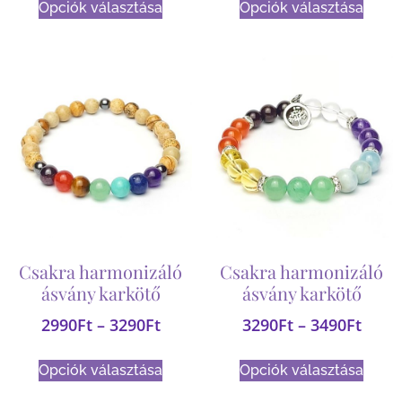
Opciók választása
Opciók választása
Csakra harmonizáló
Csakra harmonizáló
ásvány karkötő
ásvány karkötő
2990
Ft
–
3290
Ft
3290
Ft
–
3490
Ft
Opciók választása
Opciók választása