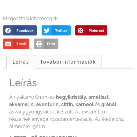
Megosztási lehetőségek:
Facebook
Twitter
Pinterest
Email
Print
Leírás
További információk
Leírás
A nyaklánc 6mm-es
hegyikristály, ametiszt,
akvamarin, aventurin, citrin, karneol
és
gránát
ásványgyöngyökből készült. Az ékszer fém
részeinek anyaga rozsdamentes acél. Az életfa dísz
átmérője 15mm.