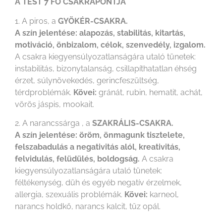
A TEST 7 FŐ CSAKRAPONTJA
1. A piros, a
GYÖKÉR-CSAKRA.
A szín jelentése: alapozás, stabilitás, kitartás,
motiváció, önbizalom, célok, szenvedély, izgalom.
A csakra kiegyensúlyozatlanságára utaló tünetek:
instabilitás, bizonytalanság, csillapíthatatlan éhség
érzet, súlynövekedés, gerincfeszültség,
térdproblémák.
Kövei:
gránát, rubin, hematit, achát,
vörös jáspis, mookait.
2. A narancssárga , a
SZAKRÁLIS-CSAKRA.
A szín jelentése: öröm, önmagunk tisztelete,
felszabadulás a negativitás alól, kreativitás,
felvidulás, felüdülés, boldogság.
A csakra
kiegyensúlyozatlanságára utaló tünetek:
féltékenység, düh és egyéb negatív érzelmek,
allergia, szexuális problémák.
Kövei:
karneol,
narancs holdkő, narancs kalcit, tűz opál.