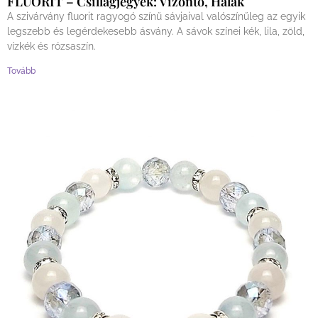
FLUORIT – Csillagjegyek: Vízöntő, Halak
A szivárvány fluorit ragyogó színű sávjaival valószínűleg az egyik
legszebb és legérdekesebb ásvány. A sávok színei kék, lila, zöld,
vízkék és rózsaszín.
Tovább