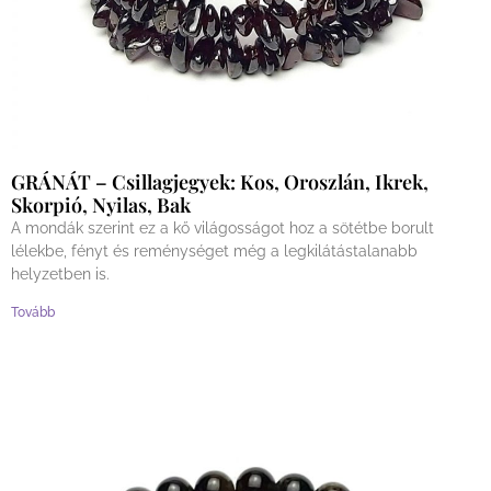
GRÁNÁT – Csillagjegyek: Kos, Oroszlán, Ikrek,
Skorpió, Nyilas, Bak
A mondák szerint ez a kő világosságot hoz a sötétbe borult
lélekbe, fényt és reménységet még a legkilátástalanabb
helyzetben is.
Tovább