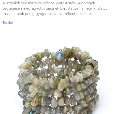
A hegyikristály tiszta és világos kvarckristály. A görögök
véglegesen megfagyott vízjégnek („krystallos”) a hegyikristályt,
más kultúrák pedig gyógy- és varázskőként becsülték
Tovább