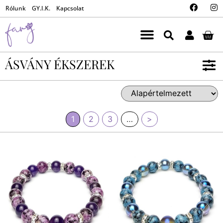
Rólunk
GY.I.K.
Kapcsolat
ÁSVÁNY ÉKSZEREK
1
2
3
…
>