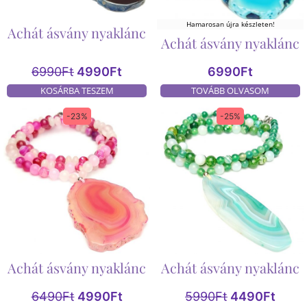
Hamarosan újra készleten!
Achát ásvány nyaklánc
Achát ásvány nyaklánc
6990
Ft
4990
Ft
6990
Ft
KOSÁRBA TESZEM
TOVÁBB OLVASOM
-23%
-25%
Achát ásvány nyaklánc
Achát ásvány nyaklánc
6490
Ft
4990
Ft
5990
Ft
4490
Ft