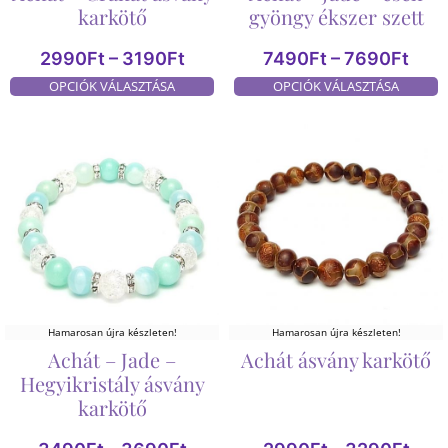
karkötő
gyöngy ékszer szett
2990
Ft
–
3190
Ft
7490
Ft
–
7690
Ft
OPCIÓK VÁLASZTÁSA
OPCIÓK VÁLASZTÁSA
Hamarosan újra készleten!
Hamarosan újra készleten!
Achát – Jade –
Achát ásvány karkötő
Hegyikristály ásvány
karkötő