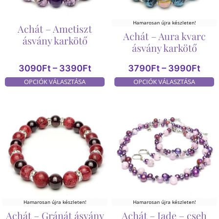
Hamarosan újra készleten!
Achát – Ametiszt
Achát – Aura kvarc
ásvány karkötő
ásvány karkötő
3090
Ft
–
3390
Ft
3790
Ft
–
3990
Ft
OPCIÓK VÁLASZTÁSA
OPCIÓK VÁLASZTÁSA
Hamarosan újra készleten!
Hamarosan újra készleten!
Achát – Gránát ásvány
Achát – Jade – cseh