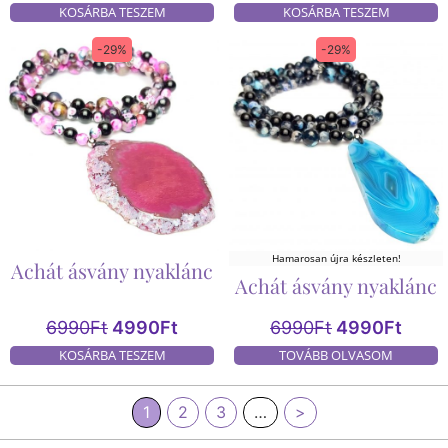
KOSÁRBA TESZEM
KOSÁRBA TESZEM
-29%
-29%
Hamarosan újra készleten!
Achát ásvány nyaklánc
Achát ásvány nyaklánc
6990
Ft
4990
Ft
6990
Ft
4990
Ft
KOSÁRBA TESZEM
TOVÁBB OLVASOM
1
2
3
…
>