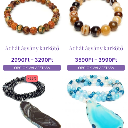
Achát ásvány karkötő
Achát ásvány karkötő
2990
Ft
–
3290
Ft
3590
Ft
–
3990
Ft
OPCIÓK VÁLASZTÁSA
OPCIÓK VÁLASZTÁSA
-29%