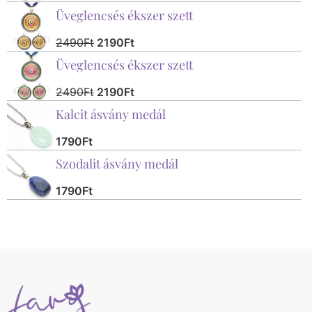
Üveglencsés ékszer szett
2490
Ft
2190
Ft
Üveglencsés ékszer szett
2490
Ft
2190
Ft
Kalcit ásvány medál
1790
Ft
Szodalit ásvány medál
1790
Ft