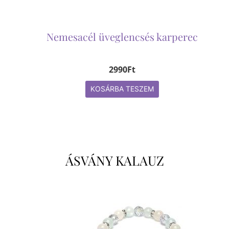
Nemesacél üveglencsés karperec
2990
Ft
KOSÁRBA TESZEM
ÁSVÁNY KALAUZ