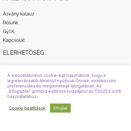
Ásvány kalauz
Rólunk
Gy.I.K.
Kapcsolat
ELÉRHETŐSÉG
1048 Budapest, Nádasdy Kálmán utca 27.2/5.
A weboldalunkon cookie-kat használunk, hogy a
info@faryhandmade.hu
legrelevánsabb élményt nyújtsuk Önnek, emlékezzen
+36 30 232 8882
preferenciáira és megismételje látogatásait. Az
„Elfogadás” gombra kattintva hozzájárul az ÖSSZES sütik
használatához.
Cookie beállítások
Elfogad
© Copyright / Szerzői jog / 2018 - 2026 / Fary Handmade