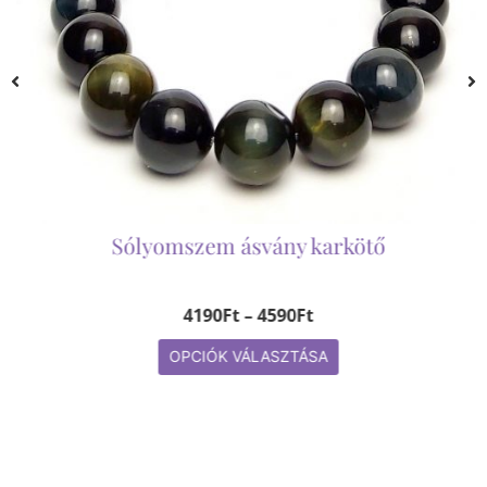
Sólyomszem ásvány karkötő
4190
Ft
–
4590
Ft
OPCIÓK VÁLASZTÁSA