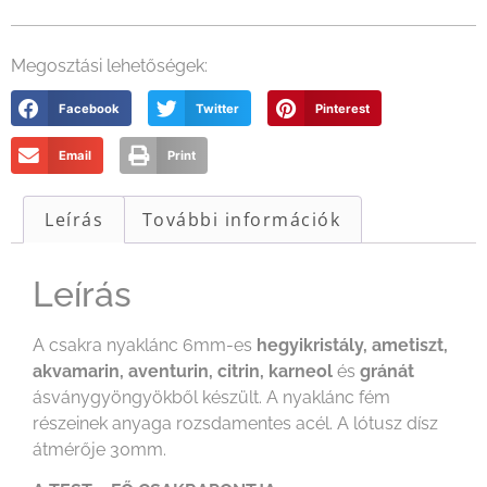
Megosztási lehetőségek:
Facebook
Twitter
Pinterest
Email
Print
Leírás
További információk
Leírás
A csakra nyaklánc 6mm-es
hegyikristály, ametiszt,
akvamarin, aventurin, citrin, karneol
és
gránát
ásványgyöngyökből készült. A nyaklánc fém
részeinek anyaga rozsdamentes acél. A lótusz dísz
átmérője 30mm.