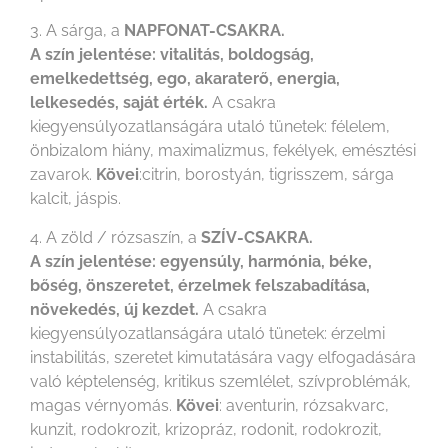
3. A sárga, a
NAPFONAT-CSAKRA.
A szín jelentése: vitalitás, boldogság,
emelkedettség, ego, akaraterő, energia,
lelkesedés, saját érték.
A csakra
kiegyensúlyozatlanságára utaló tünetek: félelem,
önbizalom hiány, maximalizmus, fekélyek, emésztési
zavarok.
Kövei
:citrin, borostyán, tigrisszem, sárga
kalcit, jáspis.
4. A zöld / rózsaszín, a
SZÍV-CSAKRA.
A szín jelentése: egyensúly, harmónia, béke,
bőség, önszeretet, érzelmek felszabadítása,
növekedés, új kezdet.
A csakra
kiegyensúlyozatlanságára utaló tünetek: érzelmi
instabilitás, szeretet kimutatására vagy elfogadására
való képtelenség, kritikus szemlélet, szívproblémák,
magas vérnyomás.
Kövei
: aventurin, rózsakvarc,
kunzit, rodokrozit, krizopráz, rodonit, rodokrozit,