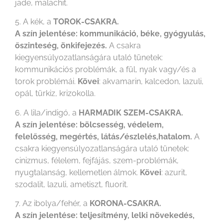
jade, malachit.
5. A kék, a
TOROK-CSAKRA.
A szín jelentése: kommunikáció, béke, gyógyulás,
őszinteség, önkifejezés.
A csakra
kiegyensúlyozatlanságára utaló tünetek:
kommunikációs problémák, a fül, nyak vagy/és a
torok problémái.
Kövei
: akvamarin, kalcedon, lazuli,
opál, türkiz, krizokolla.
6. A lila/indigó, a
HARMADIK SZEM-CSAKRA.
A szín jelentése: bölcsesség, védelem,
felelősség, megértés, látás/észlelés,hatalom.
A
csakra kiegyensúlyozatlanságára utaló tünetek:
cinizmus, félelem, fejfájás, szem-problémák,
nyugtalanság, kellemetlen álmok.
Kövei
: azurit,
szodalit, lazuli, ametiszt, fluorit.
7. Az ibolya/fehér, a
KORONA-CSAKRA.
A szín jelentése: teljesítmény, lelki növekedés,