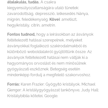
átalakulás, tudás.
A csakra
kiegyensúlyozatlanságára utaló tünetek:
zavarodottság, depresszió, lelkesedés hiánya,
migrén, feledékenység.
Kövei
: ametiszt,
hegyikristály, citrin, ametrin.
Fontos tudnod,
hogy a leírásokban az ásványok
feltételezett hatásai szerepelnek, melyeket
ásványokkal foglalkozó szakirodalmakból és
különböző weboldalakról gyűjtöttünk össze. Az
ásványok feltételezett hatásai nem váltják ki a
hagyományos orvoslást és nem minősülnek
gyógyászati eszköznek. Betegség esetén
mindenképp fordulj a megfelelő szakorvoshoz.
Forrás:
Karen Frazier: Gyógyító kristályok, Michael
Gienger: A kristálygyógyászat tankönyve, Judy Hall:
Kristálybiblia kötetei, Google.