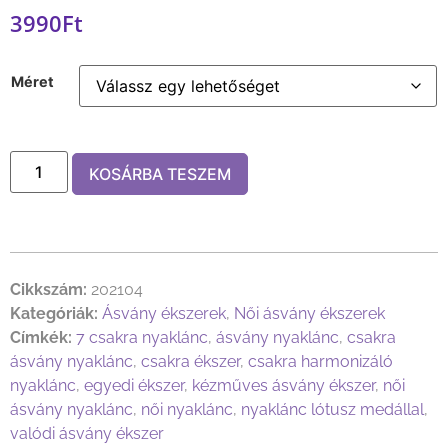
3990
Ft
Méret
KOSÁRBA TESZEM
Cikkszám:
202104
Kategóriák:
Ásvány ékszerek
,
Női ásvány ékszerek
Címkék:
7 csakra nyaklánc
,
ásvány nyaklánc
,
csakra
ásvány nyaklánc
,
csakra ékszer
,
csakra harmonizáló
nyaklánc
,
egyedi ékszer
,
kézműves ásvány ékszer
,
női
ásvány nyaklánc
,
női nyaklánc
,
nyaklánc lótusz medállal
,
valódi ásvány ékszer