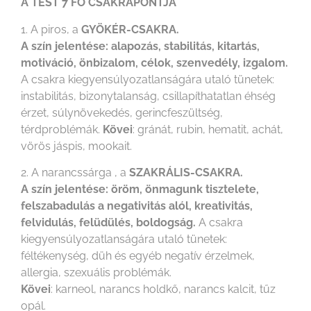
A TEST 7 FŐ CSAKRAPONTJA
1. A piros, a
GYÖKÉR-CSAKRA.
A szín jelentése: alapozás, stabilitás, kitartás,
motiváció, önbizalom, célok, szenvedély, izgalom.
A csakra kiegyensúlyozatlanságára utaló tünetek:
instabilitás, bizonytalanság, csillapíthatatlan éhség
érzet, súlynövekedés, gerincfeszültség,
térdproblémák.
Kövei
: gránát, rubin, hematit, achát,
vörös jáspis, mookait.
2. A narancssárga , a
SZAKRÁLIS-CSAKRA.
A szín jelentése: öröm, önmagunk tisztelete,
felszabadulás a negativitás alól, kreativitás,
felvidulás, felüdülés, boldogság.
A csakra
kiegyensúlyozatlanságára utaló tünetek:
féltékenység, düh és egyéb negatív érzelmek,
allergia, szexuális problémák.
Kövei
: karneol, narancs holdkő, narancs kalcit, tűz
opál.