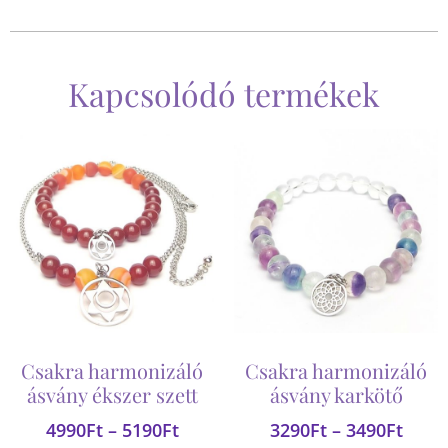
Kapcsolódó termékek
Csakra harmonizáló
Csakra harmonizáló
ásvány ékszer szett
ásvány karkötő
4990
Ft
–
5190
Ft
3290
Ft
–
3490
Ft