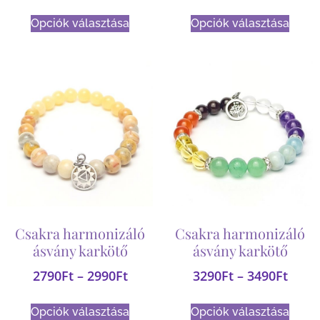
Opciók választása
Opciók választása
Csakra harmonizáló
Csakra harmonizáló
ásvány karkötő
ásvány karkötő
2790
Ft
–
2990
Ft
3290
Ft
–
3490
Ft
Opciók választása
Opciók választása