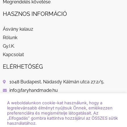
Megrendelés követése
HASZNOS INFORMÁCIÓ
Ásvány kalauz
Rólunk
Gy.I.K.
Kapcsolat
ELÉRHETŐSÉG
1048 Budapest, Nádasdy Kálmán utca 27.2/5.
info@faryhandmade.hu
+36 30 232 8882
A weboldalunkon cookie-kat használunk, hogy a
legrelevánsabb élményt nyújtsuk Önnek, emlékezzen
preferenciáira és megismételje látogatásait. Az
„Elfogadás” gombra kattintva hozzájárul az ÖSSZES sütik
használatához.