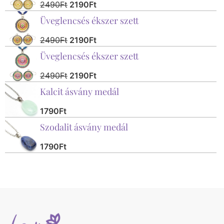
2490
Ft
2190
Ft
Üveglencsés ékszer szett
2490
Ft
2190
Ft
Üveglencsés ékszer szett
2490
Ft
2190
Ft
Kalcit ásvány medál
1790
Ft
Szodalit ásvány medál
1790
Ft