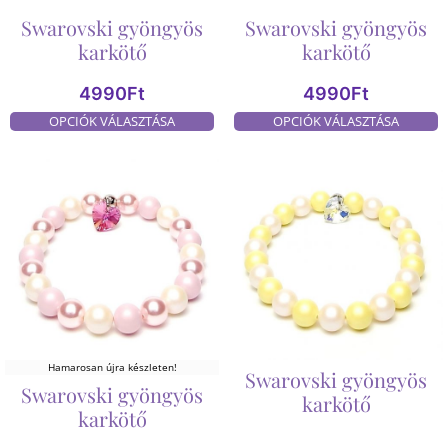
Swarovski gyöngyös
Swarovski gyöngyös
karkötő
karkötő
4990
Ft
4990
Ft
OPCIÓK VÁLASZTÁSA
OPCIÓK VÁLASZTÁSA
Hamarosan újra készleten!
Swarovski gyöngyös
Swarovski gyöngyös
karkötő
karkötő