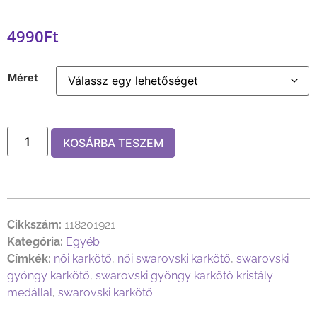
4990
Ft
Méret
KOSÁRBA TESZEM
Cikkszám:
118201921
Kategória:
Egyéb
Címkék:
női karkötő
,
női swarovski karkötő
,
swarovski
gyöngy karkötő
,
swarovski gyöngy karkötő kristály
medállal
,
swarovski karkötő