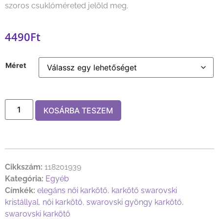
szoros csuklóméreted jelöld meg.
4490
Ft
Méret
KOSÁRBA TESZEM
Cikkszám:
118201939
Kategória:
Egyéb
Címkék:
elegáns női karkötő
,
karkötő swarovski
kristállyal
,
női karkötő
,
swarovski gyöngy karkötő
,
swarovski karkötő