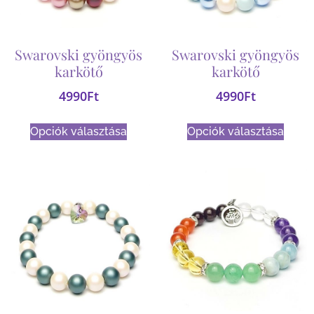
Swarovski gyöngyös
Swarovski gyöngyös
karkötő
karkötő
4990
Ft
4990
Ft
Opciók választása
Opciók választása