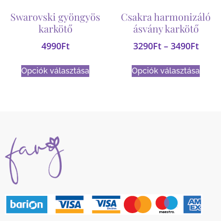
Swarovski gyöngyös
Csakra harmonizáló
karkötő
ásvány karkötő
4990
Ft
3290
Ft
–
3490
Ft
Opciók választása
Opciók választása