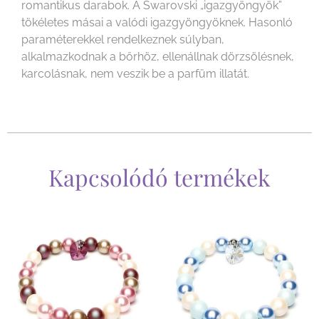
romantikus darabok. A Swarovski „igazgyöngyök”
tökéletes másai a valódi igazgyöngyöknek. Hasonló
paraméterekkel rendelkeznek súlyban,
alkalmazkodnak a bőrhöz, ellenállnak dörzsölésnek,
karcolásnak, nem veszik be a parfüm illatát.
Kapcsolódó termékek