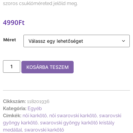
szoros csuklóméreted jelöld meg.
4990
Ft
Méret
KOSÁRBA TESZEM
Cikkszám:
118201936
Kategória:
Egyéb
Címkék:
női karkötő
,
női swarovski karkötő
,
swarovski
gyöngy karkötő
,
swarovski gyöngy karkötő kristály
medállal
,
swarovski karkötő