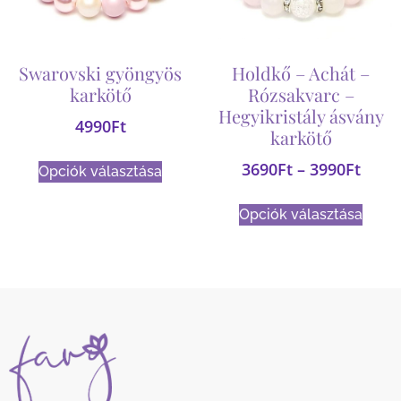
Swarovski gyöngyös
Holdkő – Achát –
karkötő
Rózsakvarc –
Hegyikristály ásvány
4990
Ft
karkötő
3690
Ft
–
3990
Ft
Opciók választása
Opciók választása