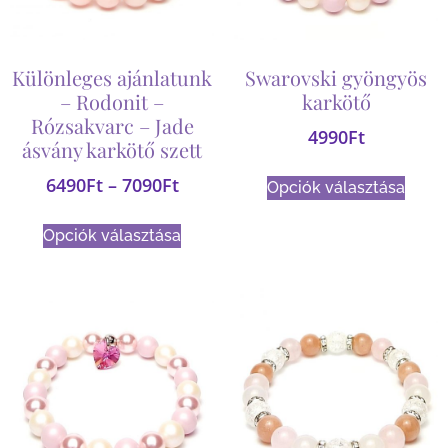
Különleges ajánlatunk
Swarovski gyöngyös
– Rodonit –
karkötő
Rózsakvarc – Jade
4990
Ft
ásvány karkötő szett
6490
Ft
–
7090
Ft
Opciók választása
Opciók választása