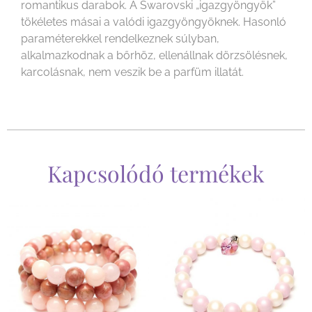
romantikus darabok. A Swarovski „igazgyöngyök”
tökéletes másai a valódi igazgyöngyöknek. Hasonló
paraméterekkel rendelkeznek súlyban,
alkalmazkodnak a bőrhöz, ellenállnak dörzsölésnek,
karcolásnak, nem veszik be a parfüm illatát.
Kapcsolódó termékek