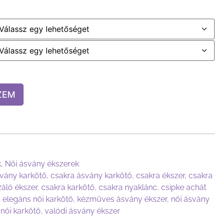
ZEM
k
,
Női ásvány ékszerek
vány karkötő
,
csakra ásvány karkötő
,
csakra ékszer
,
csakra
áló ékszer
,
csakra karkötő
,
csakra nyaklánc
,
csipke achát
,
elegáns női karkötő
,
kézműves ásvány ékszer
,
női ásvány
,
női karkötő
,
valódi ásvány ékszer