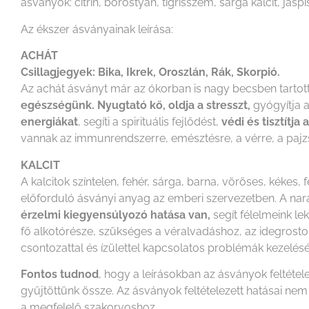
ásványok: citrin, borostyán, tigrisszem, sárga kalcit, jáspi
Az ékszer ásványainak leírása:
ACHÁT
Csillagjegyek: Bika, Ikrek, Oroszlán, Rák, Skorpió.
Az achát ásványt már az ókorban is nagy becsben tarto
egészségünk.
Nyugtató kő, oldja a stresszt,
gyógyítja a
energiákat
, segíti a spirituális fejlődést,
védi és tisztítja 
vannak az immunrendszerre, emésztésre, a vérre, a pajzsm
KALCIT
A kalcitok színtelen, fehér, sárga, barna, vöröses, kékes,
előforduló ásványi anyag az emberi szervezetben. A naranc
érzelmi kiegyensúlyozó hatása van,
segít félelmeink l
fő alkotórésze, szükséges a véralvadáshoz, az idegrostok 
csontozattal és ízülettel kapcsolatos problémák kezelésé
Fontos tudnod
, hogy a leírásokban az ásványok feltéte
gyűjtöttünk össze. Az ásványok feltételezett hatásai n
a megfelelő szakorvoshoz.