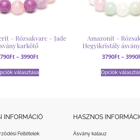
erit – Rózsakvarc – Jade
Amazonit – Rózsak
svány karkötő
Hegyikristály ásvány
790
Ft
–
3990
Ft
3790
Ft
–
3990
pciók választása
Opciók választá
I INFORMÁCIÓ
HASZNOS INFORMÁCI
rződési Feltételek
Ásvány kalauz