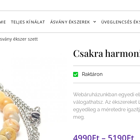
ME
TELJES KÍNÁLAT
ÁSVÁNY ÉKSZEREK
ÜVEGLENCSÉS ÉK
svány ékszer szett
Csakra harmoniz
Raktáron
Webáruházunkban egyedi elk
válogathatsz. Az ékszereket 
egyedileg a méretedre igazít
meg.
4990
Ft
–
5190
Ft