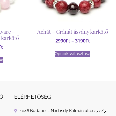
varc –
Achát – Gránát ásvány karkötő
 karkötő
2990
Ft
–
3190
Ft
Ft
Opciók választása
sa
Ó
ELÉRHETŐSÉG
1048 Budapest, Nádasdy Kálmán utca 27.2/5.