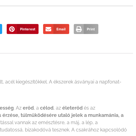
Pinterest
Email
Print
, acél kiegészítőkkel. A ékszerek ásványai a napfonat-
pesség
. Az
erőd
, a
célod
, az
életerőd
és az
s érzése, túlműködésére utaló jelek a munkamánia, a
tással vannak az emésztésre, a máj, a lép, a
ntudatossá, bizakodóvá tesznek. A csakrához kapcsolódó