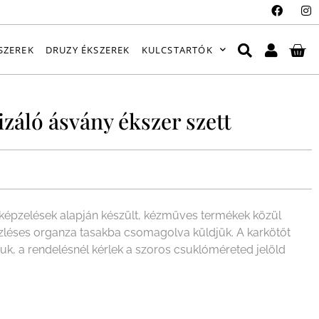
SZEREK
DRUZY ÉKSZEREK
KULCSTARTÓK
áló ásvány ékszer szett
épzelések alapján készült, kézműves termékek közül
ízléses organza tasakba csomagolva küldjük. A karkötőt
juk, a rendelésnél kérlek a szoros csuklóméreted jelöld