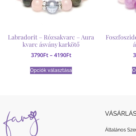
Labradorit – Rózsakvarc – Aura
Foszfoszid
kvarc ásvány karkötő
á
3790
Ft
–
4190
Ft
3
Opciók választása
O
VÁSÁRLÁS
Általános Sze