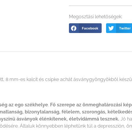
Megosztási lehetőségek:
Facebook
Twitter
tt, 8 mm-es kalcit és csipke achát ásványgyöngyökből készült
ség az ego székhelye
.
Fő szerepe az önmeghatározási ké
matlanság, bizonytalanság, félelem, szorongás, kételkedé
nyszínű ásványok élénkítenek, életvidámmá tesznek.
Jó ha
ödésére. Általuk könnyebben léphetünk túl a depresszión, ö