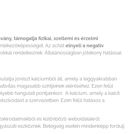
vány, támogatja fizikai, szellemi és érzelmi
z emlékezőképességet. Az achát
elnyeli a negatív
ágokkal rendelkeznek. Általánosságban jótékony hatással
s mutatja jórészt kalciumból áll, amely a leggyakrabban
ativitás magasabb szintjeinek eléréséhez. Ezen felül
mélyebb hangulati pontjainkon. A kalcium, amely a kalcit
felszívódást a szervezetben. Ezen felül hatásos a
 szakirodalmakból és különböző weboldalakról
ógyászati eszköznek. Betegség esetén mindenképp fordulj