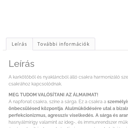
Leírás
További információk
Leírás
A karkötőből és nyakláncból álló csakra harmonizáló sze
csakrához kapcsolódnak.
MEG TUDOM VALÓSÍTANI AZ ÁLMAIMAT!
A napfonat csakra, színe a sárga. Ez a csakra a
személyi
önbecsülésed központja
.
Alulműködésére utal a bizal
perfekcionizmus, agresszív viselkedés.
A sárga és ara
hasnyálmirigy valamint az ideg-, és immunrendszer műk