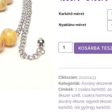
Karkötő méret
Nyaklánc méret
KOSÁRBA TES
Cikkszám:
20210433
Kategóriák:
Ásvány ékszere
Címkék:
7 csakra karkötő
,
ás
ékszer szett
,
csakra harmoniz
ásvány ékszer
,
egyedi ékszer
karkötő
,
női gyöngy karkötő