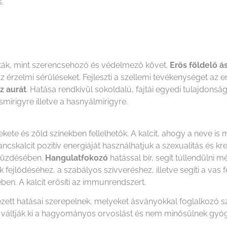
s.
tták, mint szerencsehozó és védelmező követ.
Erős földelő ás
z érzelmi sérüléseket. Fejleszti a szellemi tevékenységet a
az aurát
. Hatása rendkívül sokoldalú, fajtái egyedi tulajdons
irigyre illetve a hasnyálmirigyre.
 fekete és zöld színekben fellelhetők. A kalcit, ahogy a neve i
skalcit pozitív energiáját használhatjuk a szexualitás és kre
eküzdésében.
Hangulatfokozó
hatással bír, segít túllendülni 
fejlődéséhez, a szabályos szívveréshez, illetve segíti a vas 
ben. A kalcit erősíti az immunrendszert.
lezett hatásai szerepelnek, melyeket ásványokkal foglalkozó
em váltják ki a hagyományos orvoslást és nem minősülnek gy