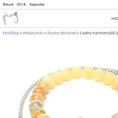
Rólunk
GY.I.K.
Kapcsolat
HO
Kezdőlap
»
Webáruház
»
Ásvány ékszerek
»
Csakra harmonizáló á