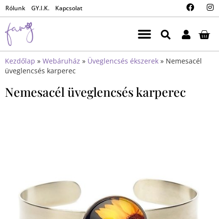
Rólunk
GY.I.K.
Kapcsolat
Kezdőlap
»
Webáruház
»
Üveglencsés ékszerek
»
Nemesacél
üveglencsés karperec
Nemesacél üveglencsés karperec