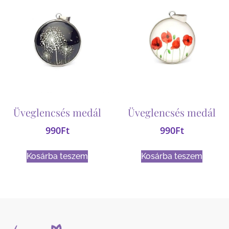
Üveglencsés medál
Üveglencsés medál
990
Ft
990
Ft
Kosárba teszem
Kosárba teszem