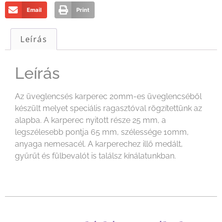
Email
Print
Leírás
Leírás
Az üveglencsés karperec 20mm-es üveglencséből
készült melyet speciális ragasztóval rögzítettünk az
alapba. A karperec nyitott része 25 mm, a
legszélesebb pontja 65 mm, szélessége 10mm,
anyaga nemesacél. A karperechez illő medált,
gyűrűt és fülbevalót is találsz kínálatunkban.