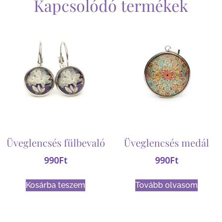
Kapcsolódó termékek
Üveglencsés fülbevaló
Üveglencsés medál
990
Ft
990
Ft
Kosárba teszem
Tovább olvasom