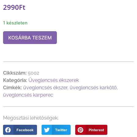
2990
Ft
1 készleten
KOSÁRBA TESZEM
Cikkszám:
5002
Kategória:
Üveglencsés ékszerek
Címkék:
üveglencsés ékszer
,
üveglencsés karkötő
,
üveglencsés karperec
Megosztási lehetőségek:
Facebook
Twitter
Pinterest