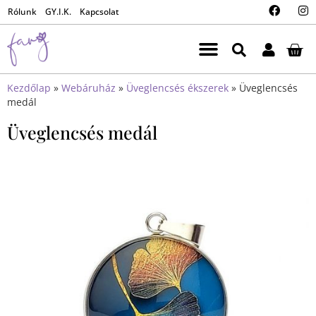
Rólunk
GY.I.K.
Kapcsolat
Kezdőlap
»
Webáruház
»
Üveglencsés ékszerek
»
Üveglencsés
medál
Üveglencsés medál