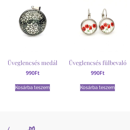
Üveglencsés medál
Üveglencsés fülbevaló
990
Ft
990
Ft
Kosárba teszem
Kosárba teszem