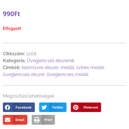
990
Ft
Elfogyott
Cikkszám:
5168
Kategória:
Üveglencsés ékszerek
Címkék:
kézműves ékszer
,
medál
,
színes medál
,
üveglencsés ékszer
,
üveglencsés medál
Megosztási lehetőségek:
Facebook
Twitter
Pinterest
Email
Print