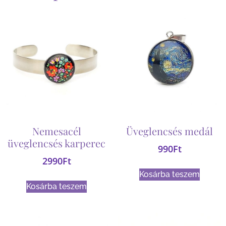
Nemesacél
Üveglencsés medál
üveglencsés karperec
990
Ft
2990
Ft
Kosárba teszem
Kosárba teszem