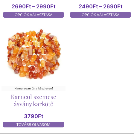
2690
Ft
–
2990
Ft
2490
Ft
–
2690
Ft
OPCIÓK VÁLASZTÁSA
OPCIÓK VÁLASZTÁSA
Hamarosan újra készleten!
Karneol szemcse
ásvány karkötő
3790
Ft
TOVÁBB OLVASOM