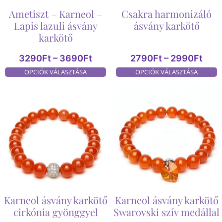
Ametiszt – Karneol –
Csakra harmonizáló
Lapis lazuli ásvány
ásvány karkötő
karkötő
3290
Ft
–
3690
Ft
2790
Ft
–
2990
Ft
OPCIÓK VÁLASZTÁSA
OPCIÓK VÁLASZTÁSA
Karneol ásvány karkötő
Karneol ásvány karkötő
cirkónia gyönggyel
Swarovski szív medállal