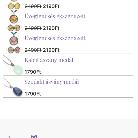
2490
Ft
2190
Ft
Üveglencsés ékszer szett
2490
Ft
2190
Ft
Üveglencsés ékszer szett
2490
Ft
2190
Ft
Kalcit ásvány medál
1790
Ft
Szodalit ásvány medál
1790
Ft