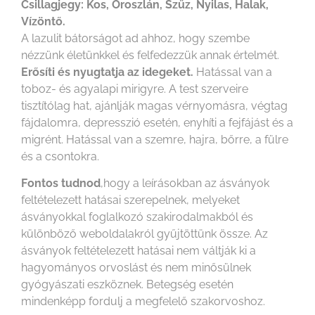
Csillagjegy: Kos, Oroszlán, Szűz, Nyilas, Halak,
Vízöntő.
A lazulit bátorságot ad ahhoz, hogy szembe
nézzünk életünkkel és felfedezzük annak értelmét.
Erősíti és nyugtatja az idegeket.
Hatással van a
toboz- és agyalapi mirigyre. A test szerveire
tisztítólag hat, ajánlják magas vérnyomásra, végtag
fájdalomra, depresszió esetén, enyhíti a fejfájást és a
migrént. Hatással van a szemre, hajra, bőrre, a fülre
és a csontokra.
Fontos tudnod
,hogy a leírásokban az ásványok
feltételezett hatásai szerepelnek, melyeket
ásványokkal foglalkozó szakirodalmakból és
különböző weboldalakról gyűjtöttünk össze. Az
ásványok feltételezett hatásai nem váltják ki a
hagyományos orvoslást és nem minősülnek
gyógyászati eszköznek. Betegség esetén
mindenképp fordulj a megfelelő szakorvoshoz.