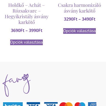
Holdkő – Achát –
Csakra harmonizáló
Rózsakvarc –
ásvány karkötő
Hegyikristály ásvány
3290
Ft
–
3490
Ft
karkötő
3690
Ft
–
3990
Ft
Opciók választása
Opciók választása