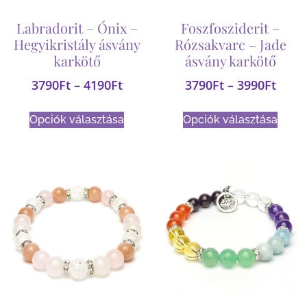
Labradorit – Ónix –
Foszfosziderit –
Hegyikristály ásvány
Rózsakvarc – Jade
karkötő
ásvány karkötő
3790
Ft
–
4190
Ft
3790
Ft
–
3990
Ft
Opciók választása
Opciók választása