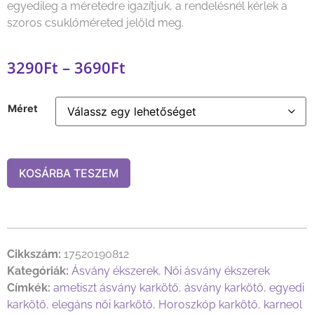
egyedileg a méretedre igazítjuk, a rendelésnél kérlek a
szoros csuklóméreted jelöld meg.
3290
Ft
–
3690
Ft
Méret
KOSÁRBA TESZEM
Cikkszám:
17520190812
Kategóriák:
Ásvány ékszerek
,
Női ásvány ékszerek
Címkék:
ametiszt ásvány karkötő
,
ásvány karkötő
,
egyedi
karkötő
,
elegáns női karkötő
,
Horoszkóp karkötő
,
karneol