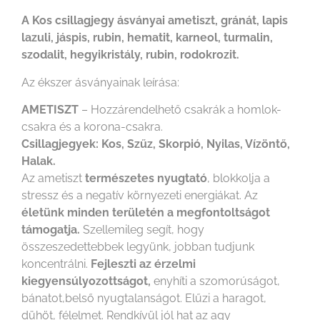
A Kos csillagjegy ásványai ametiszt, gránát, lapis
lazuli, jáspis, rubin, hematit, karneol, turmalin,
szodalit, hegyikristály, rubin, rodokrozit.
Az ékszer ásványainak leírása:
AMETISZT
– Hozzárendelhető csakrák a homlok-
csakra és a korona-csakra.
Csillagjegyek: Kos, Szűz, Skorpió, Nyilas, Vízöntő,
Halak.
Az ametiszt
természetes nyugtató
, blokkolja a
stressz és a negatív környezeti energiákat. Az
életünk minden területén a megfontoltságot
támogatja.
Szellemileg segít, hogy
összeszedettebbek legyünk, jobban tudjunk
koncentrálni.
Fejleszti az érzelmi
kiegyensúlyozottságot,
enyhíti a szomorúságot,
bánatot,belső nyugtalanságot. Elűzi a haragot,
dühöt, félelmet. Rendkívül jól hat az agy