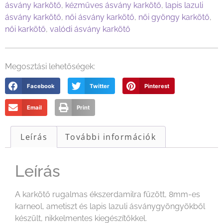
ásvány karkötő
,
kézműves ásvány karkötő
,
lapis lazuli
ásvány karkötő
,
női ásvány karkötő
,
női gyöngy karkötő
,
női karkötő
,
valódi ásvány karkötő
Megosztási lehetőségek:
Facebook
Twitter
Pinterest
Email
Print
Leírás
További információk
Leírás
A karkötő rugalmas ékszerdamilra fűzött, 8mm-es
karneol, ametiszt és lapis lazuli ásványgyöngyökből
készült, nikkelmentes kiegészítőkkel.