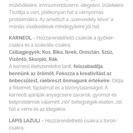
működésére, immunrendszerre, idegekre, ízületekre.
Tisztítja a vért, jótékonyan hat a vérnyomás
problémákra. Az ametiszt a „szenvedély köve” a
mániás viselkedések mindegyikére jól hat.
KARNEOL
– Hozzárendelhető csakrák a gyökér-
csakra és a szakrális-csakra.
Csillagjegyek: Kos, Bika, Ikrek, Oroszlán, Szűz,
Vízöntő, Skorpió, Rák.
A karneol életszeretetre tanít,
felszabadítja
bennünk az örömöt. Fokozza a kreativitást az
önbecsülést, ráébreszt önmagunk értékeire.
Oldja
a félelmet, fájdalmat és a bizonytalanságot. A
karneolt ajánlják anyagcsere zavarok, gyomor és
bélproblémák valamint „női” betegségek esetén. Jól
hat a vérre és az idegekre.
LAPIS LAZULI
– Hozzárendelhető csakra a torok-
csakra.