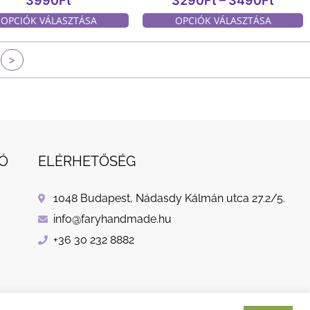
3990
Ft
3290
Ft
–
3490
Ft
OPCIÓK VÁLASZTÁSA
OPCIÓK VÁLASZTÁSA
>
Ó
ELÉRHETŐSÉG
1048 Budapest, Nádasdy Kálmán utca 27.2/5.
info@faryhandmade.hu
+36 30 232 8882