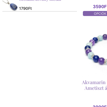
3590
F
1790
Ft
OPCIÓK
Akvamarin –
Ametiszt 