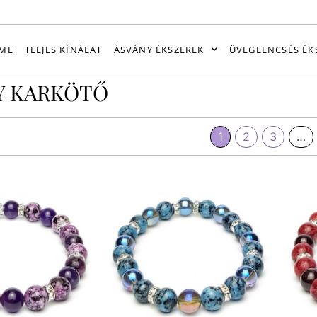
ME
TELJES KÍNÁLAT
ÁSVÁNY ÉKSZEREK
ÜVEGLENCSÉS ÉK
Y KARKÖTŐ
1
2
3
…