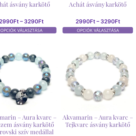
hát ásvány karkötő
Achát ásvány karkötő
2990
Ft
–
3290
Ft
2990
Ft
–
3290
Ft
OPCIÓK VÁLASZTÁSA
OPCIÓK VÁLASZTÁSA
marin – Aura kvarc –
Akvamarin – Aura kvarc –
szem ásvány karkötő
Tejkvarc ásvány karkötő
rovski szív medállal