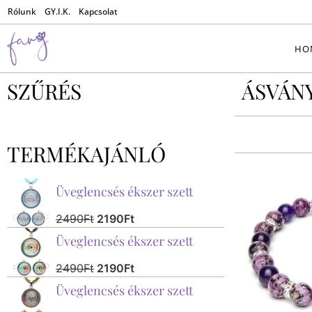
Rólunk
GY.I.K.
Kapcsolat
HO
SZŰRÉS
ÁSVÁN
TERMÉKAJÁNLÓ
Üveglencsés ékszer szett
2490
Ft
2190
Ft
Üveglencsés ékszer szett
2490
Ft
2190
Ft
Üveglencsés ékszer szett