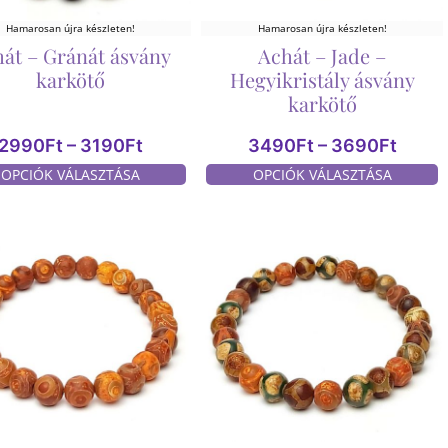
Hamarosan újra készleten!
Hamarosan újra készleten!
át – Gránát ásvány
Achát – Jade –
karkötő
Hegyikristály ásvány
karkötő
2990
Ft
–
3190
Ft
3490
Ft
–
3690
Ft
OPCIÓK VÁLASZTÁSA
OPCIÓK VÁLASZTÁSA