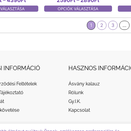
t
–
4390
Ft
2590
Ft
–
2890
Ft
 VÁLASZTÁSA
OPCIÓK VÁLASZTÁSA
1
2
3
…
I INFORMÁCIÓ
HASZNOS INFORMÁCI
rződési Feltételek
Ásvány kalauz
Tájékoztató
Rólunk
át
Gy.I.K.
követése
Kapcsolat