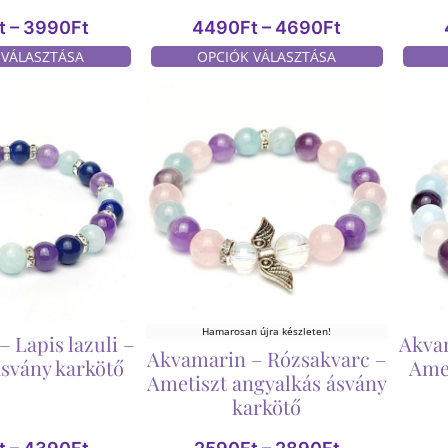
t
–
3990
Ft
4490
Ft
–
4690
Ft
 VÁLASZTÁSA
OPCIÓK VÁLASZTÁSA
Hamarosan újra készleten!
 Lapis lazuli –
Akva
Akvamarin – Rózsakvarc –
ásvány karkötő
Amet
Ametiszt angyalkás ásvány
karkötő