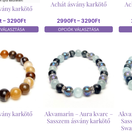
 újra készleten!
Achát ásvány karkötő
Ac
vány karkötő
t
–
3290
Ft
2990
Ft
–
3290
Ft
 VÁLASZTÁSA
OPCIÓK VÁLASZTÁSA
vány karkötő
Akvamarin – Aura kvarc –
Akva
Sasszem ásvány karkötő
Sas
Swa