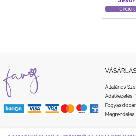
3990
F
OPCIÓK
VÁSÁRLÁS
Általános Sze
Adatkezelési 
Fogyasztóbar
Megrendelés 