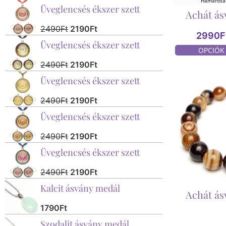
Hamarosan
Üveglencsés ékszer szett
Achát ás
2490
Ft
2190
Ft
2990
F
Üveglencsés ékszer szett
OPCIÓK
2490
Ft
2190
Ft
Üveglencsés ékszer szett
2490
Ft
2190
Ft
Üveglencsés ékszer szett
2490
Ft
2190
Ft
Üveglencsés ékszer szett
2490
Ft
2190
Ft
Kalcit ásvány medál
Achát ás
1790
Ft
Szodalit ásvány medál