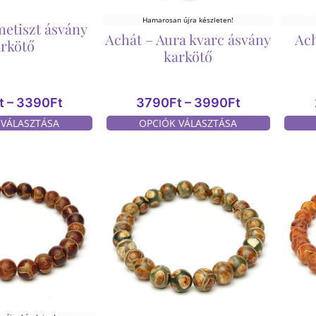
Hamarosan újra készleten!
metiszt ásvány
Achát – Aura kvarc ásvány
Ach
arkötő
karkötő
t
–
3390
Ft
3790
Ft
–
3990
Ft
 VÁLASZTÁSA
OPCIÓK VÁLASZTÁSA