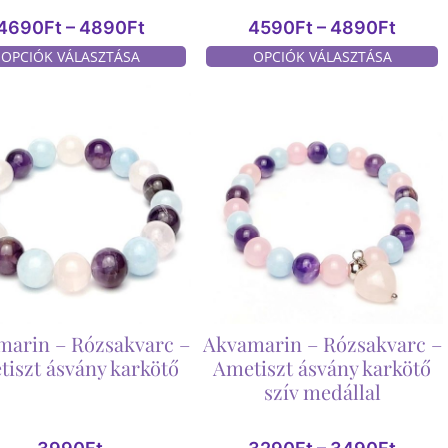
4690
Ft
–
4890
Ft
4590
Ft
–
4890
Ft
OPCIÓK VÁLASZTÁSA
OPCIÓK VÁLASZTÁSA
marin – Rózsakvarc –
Akvamarin – Rózsakvarc –
iszt ásvány karkötő
Ametiszt ásvány karkötő
szív medállal