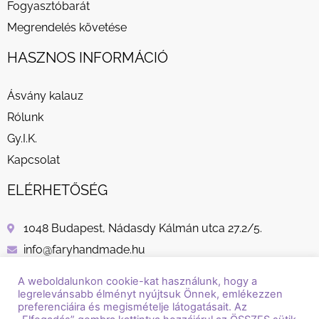
Fogyasztóbarát
Megrendelés követése
HASZNOS INFORMÁCIÓ
Ásvány kalauz
Rólunk
Gy.I.K.
Kapcsolat
ELÉRHETŐSÉG
1048 Budapest, Nádasdy Kálmán utca 27.2/5.
info@faryhandmade.hu
+36 30 232 8882
A weboldalunkon cookie-kat használunk, hogy a
legrelevánsabb élményt nyújtsuk Önnek, emlékezzen
preferenciáira és megismételje látogatásait. Az