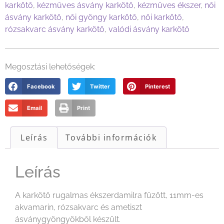
karkötő
,
kézműves ásvány karkötő
,
kézműves ékszer
,
női
ásvány karkötő
,
női gyöngy karkötő
,
női karkötő
,
rózsakvarc ásvány karkötő
,
valódi ásvány karkötő
Megosztási lehetőségek:
Facebook
Twitter
Pinterest
Email
Print
Leírás
További információk
Leírás
A karkötő rugalmas ékszerdamilra fűzött, 11mm-es
akvamarin, rózsakvarc és ametiszt
ásványgyöngyökből készült.