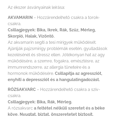
Az ékszer ásványainak leírása:
AKVAMARIN
– Hozzárendelhető csakra a torok-
csakra.
Csillagjegyek: Bika, Ikrek, Rák, Szűz, Mérleg,
Skorpió, Halak, Vízöntő.
Az akvamarin segíti a tesi mirigyek működését.
Ajánlják pajzsmirigy problémák esetén, gyulladások
kezelésénél és stressz ellen. Jótékonyan hat az agy
működésére, a szemre, fogakra, emésztésre, az
immunrendszerre, az allergia tüneteire és a
hormonok működésére.
Csillapítja az agressziót,
enyhíti a depressziót és a hangulatingadozást.
RÓZSAKVARC
– Hozzárendelhető csakra a szív-
csakra.
Csillagjegyek: Bika, Rák, Mérleg.
A rózsakvarc
a feltétel nélküli szeretet és a béke
köve. Nyugtat, biztat, önszeretetet biztosít.