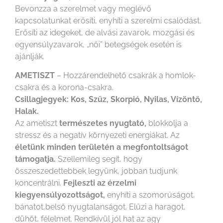
Bevonzza a szerelmet vagy meglévő
kapcsolatunkat erősíti, enyhíti a szerelmi csalódást.
Erősíti az idegeket, de alvási zavarok, mozgási és
egyensúlyzavarok, „női” betegségek esetén is
ajánlják.
AMETISZT
– Hozzárendelhető csakrák a homlok-
csakra és a korona-csakra.
Csillagjegyek: Kos, Szűz, Skorpió, Nyilas, Vízöntő,
Halak.
Az ametiszt
természetes nyugtató,
blokkolja a
stressz és a negatív környezeti energiákat. Az
életünk minden területén a megfontoltságot
támogatja.
Szellemileg segít, hogy
összeszedettebbek legyünk, jobban tudjunk
koncentrálni.
Fejleszti az érzelmi
kiegyensúlyozottságot,
enyhíti a szomorúságot,
bánatot,belső nyugtalanságot. Elűzi a haragot,
dühöt, félelmet. Rendkívül jól hat az agy