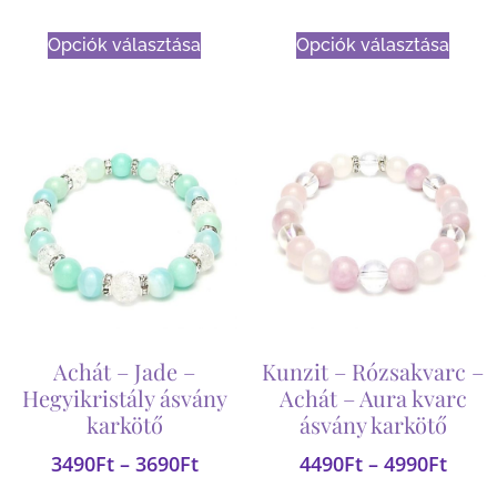
Opciók választása
Opciók választása
Achát – Jade –
Kunzit – Rózsakvarc –
Hegyikristály ásvány
Achát – Aura kvarc
karkötő
ásvány karkötő
3490
Ft
–
3690
Ft
4490
Ft
–
4990
Ft