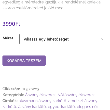
egyedileg a méretedre igazítjuk, a rendelésnél kérlek a
szoros csuklóméreted jelöld meg.
3990
Ft
Méret
KOSÁRBA TESZEM
Cikkszám:
18520203
Kategóriák:
Ásvány ékszerek
,
Női ásvány ékszerek
Címkék:
akvamarin ásvány karkötő
,
ametiszt ásvány
karkötő
,
ásvány karkötő
,
egyedi karkötő
,
elegáns női