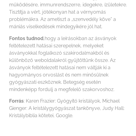
működésére, immunrendszerre, idegekre, ízületekre.
Tisztítja a vért, jótékonyan hat a vérnyomás
problémákra. Az ametiszt a „szenvedély köve” a
mániás viselkedések mindegyikére jól hat.
Fontos tudnod
,hogy a leírásokban az ásványok
feltételezett hatásai szerepelnek, melyeket
ásványokkal foglalkozó szakirodalmakból és
különböző weboldalakról gyűjtöttünk össze. Az
ásványok feltételezett hatásai nem váltják ki a
hagyományos orvoslást és nem minősülnek
gyógyászati eszköznek. Betegség esetén
mindenképp fordulj a megfelelő szakorvoshoz.
Forrás
: Karen Frazier: Gyógyító kristályok, Michael
Gienger: A kristálygyógyászat tankönyve, Judy Hall:
Kristálybiblia kötetei, Google.