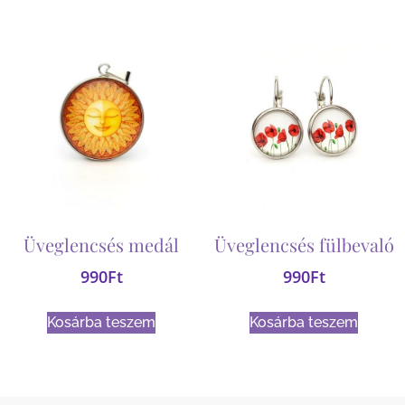
Üveglencsés medál
Üveglencsés fülbevaló
990
Ft
990
Ft
Kosárba teszem
Kosárba teszem