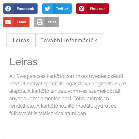
Facebook
Twitter
Pinterest
Email
Print
Leírás
További információk
Leírás
Az üveglencsés karkötő 20mm-es üveglencséből
készült melyet speciális ragasztóval rögzítettünk az
alapba. A karkötő lánca 2,5mm-es szemekből áll,
anyaga rozsdamentes acél. Több méretben
rendelhető. A karkötőhöz illő medált, gyűrűt és
fülbevalót is találsz kínálatunkban.