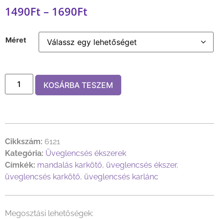
1490
Ft
–
1690
Ft
Méret
KOSÁRBA TESZEM
Cikkszám:
6121
Kategória:
Üveglencsés ékszerek
Címkék:
mandalás karkötő
,
üveglencsés ékszer
,
üveglencsés karkötő
,
üveglencsés karlánc
Megosztási lehetőségek: