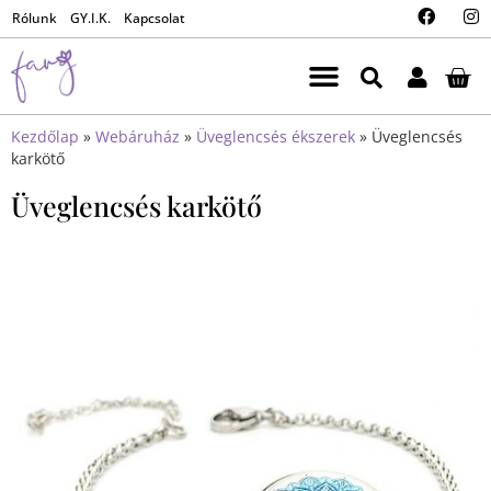
Rólunk
GY.I.K.
Kapcsolat
Kezdőlap
»
Webáruház
»
Üveglencsés ékszerek
»
Üveglencsés
karkötő
Üveglencsés karkötő