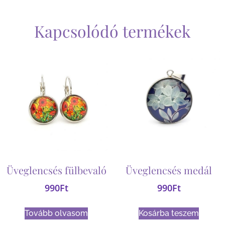
Kapcsolódó termékek
Üveglencsés fülbevaló
Üveglencsés medál
990
Ft
990
Ft
Tovább olvasom
Kosárba teszem