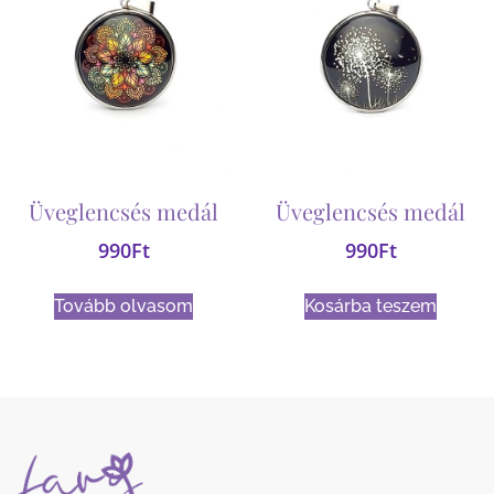
Üveglencsés medál
Üveglencsés medál
990
Ft
990
Ft
Tovább olvasom
Kosárba teszem