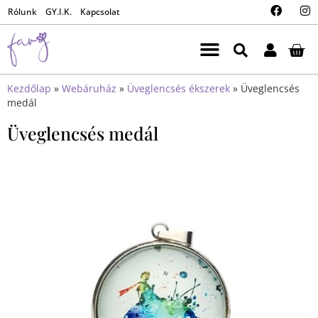
Rólunk
GY.I.K.
Kapcsolat
Kezdőlap
»
Webáruház
»
Üveglencsés ékszerek
»
Üveglencsés
medál
Üveglencsés medál