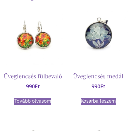
Üveglencsés fülbevaló
Üveglencsés medál
990
Ft
990
Ft
Tovább olvasom
Kosárba teszem