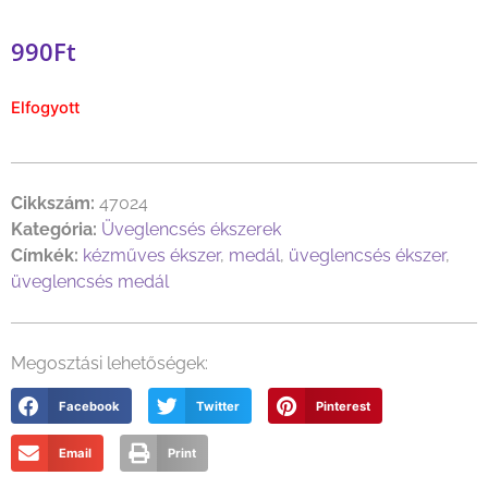
990
Ft
Elfogyott
Cikkszám:
47024
Kategória:
Üveglencsés ékszerek
Címkék:
kézműves ékszer
,
medál
,
üveglencsés ékszer
,
üveglencsés medál
Megosztási lehetőségek:
Facebook
Twitter
Pinterest
Email
Print