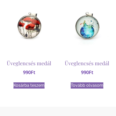
Üveglencsés medál
Üveglencsés medál
990
Ft
990
Ft
Kosárba teszem
Tovább olvasom