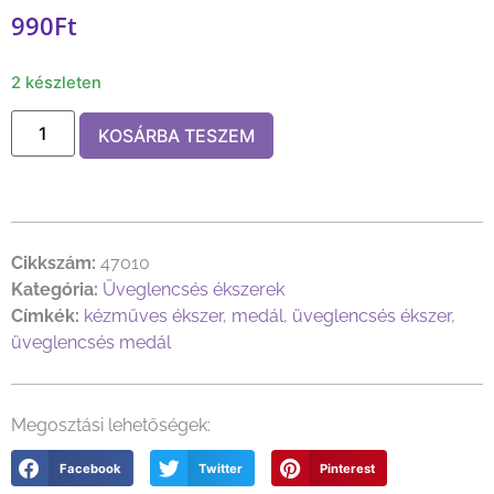
990
Ft
2 készleten
KOSÁRBA TESZEM
Cikkszám:
47010
Kategória:
Üveglencsés ékszerek
Címkék:
kézműves ékszer
,
medál
,
üveglencsés ékszer
,
üveglencsés medál
Megosztási lehetőségek:
Facebook
Twitter
Pinterest