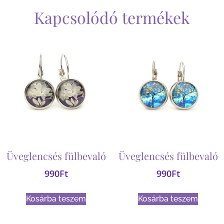
Kapcsolódó termékek
Üveglencsés fülbevaló
Üveglencsés fülbevaló
990
Ft
990
Ft
Kosárba teszem
Kosárba teszem