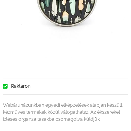
Raktáron
Webáruházunkban egyedi elképzelések alapján készült,
kézműves termékek közül válogathatsz. Az ékszereket
ízléses organza tasakba csomagolva küldjük.