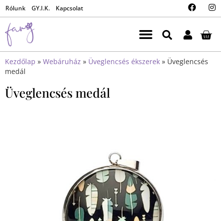
Rólunk
GY.I.K.
Kapcsolat
Kezdőlap
»
Webáruház
»
Üveglencsés ékszerek
»
Üveglencsés
medál
Üveglencsés medál