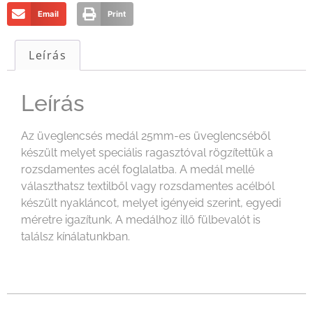
Email
Print
Leírás
Leírás
Az üveglencsés medál 25mm-es üveglencséből
készült melyet speciális ragasztóval rögzítettük a
rozsdamentes acél foglalatba. A medál mellé
választhatsz textilből vagy rozsdamentes acélból
készült nyakláncot, melyet igényeid szerint, egyedi
méretre igazítunk. A medálhoz illő fülbevalót is
találsz kínálatunkban.