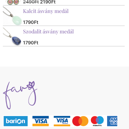
2490
Ft
2190
Ft
Kalcit ásvány medál
1790
Ft
Szodalit ásvány medál
1790
Ft