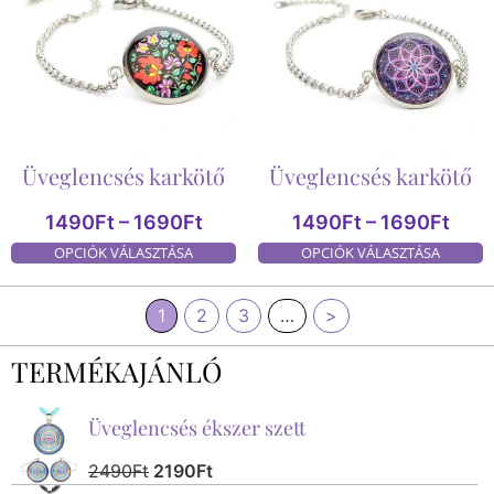
Üveglencsés karkötő
Üveglencsés karkötő
1490
Ft
–
1690
Ft
1490
Ft
–
1690
Ft
OPCIÓK VÁLASZTÁSA
OPCIÓK VÁLASZTÁSA
1
2
3
…
>
TERMÉKAJÁNLÓ
Üveglencsés ékszer szett
2490
Ft
2190
Ft