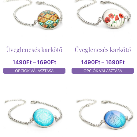
Üveglencsés karkötő
Üveglencsés karkötő
1490
Ft
–
1690
Ft
1490
Ft
–
1690
Ft
OPCIÓK VÁLASZTÁSA
OPCIÓK VÁLASZTÁSA