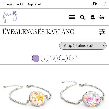
Rólunk
GY.I.K.
Kapcsolat
ÜVEGLENCSÉS KARLÁNC
1
2
3
…
>