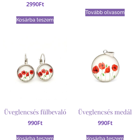
2990
Ft
Tovább olvasom
Kosárba teszem
Üveglencsés fülbevaló
Üveglencsés medál
990
Ft
990
Ft
Kosárba teszem
Kosárba teszem