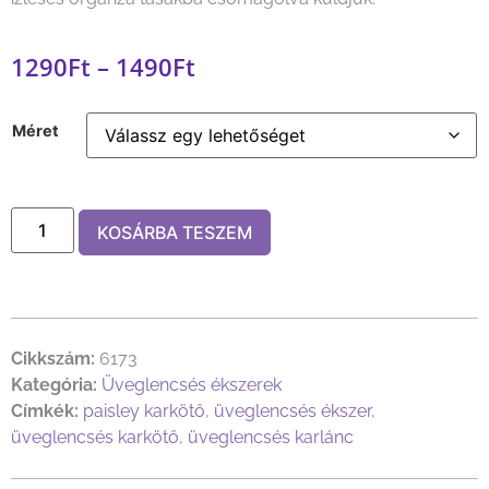
1290
Ft
–
1490
Ft
Méret
KOSÁRBA TESZEM
Cikkszám:
6173
Kategória:
Üveglencsés ékszerek
Címkék:
paisley karkötő
,
üveglencsés ékszer
,
üveglencsés karkötő
,
üveglencsés karlánc