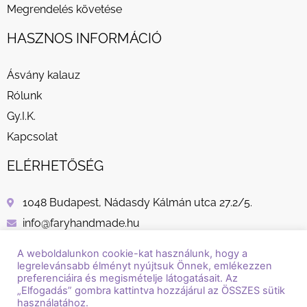
Megrendelés követése
HASZNOS INFORMÁCIÓ
Ásvány kalauz
Rólunk
Gy.I.K.
Kapcsolat
ELÉRHETŐSÉG
1048 Budapest, Nádasdy Kálmán utca 27.2/5.
info@faryhandmade.hu
+36 30 232 8882
A weboldalunkon cookie-kat használunk, hogy a
legrelevánsabb élményt nyújtsuk Önnek, emlékezzen
preferenciáira és megismételje látogatásait. Az
„Elfogadás” gombra kattintva hozzájárul az ÖSSZES sütik
használatához.