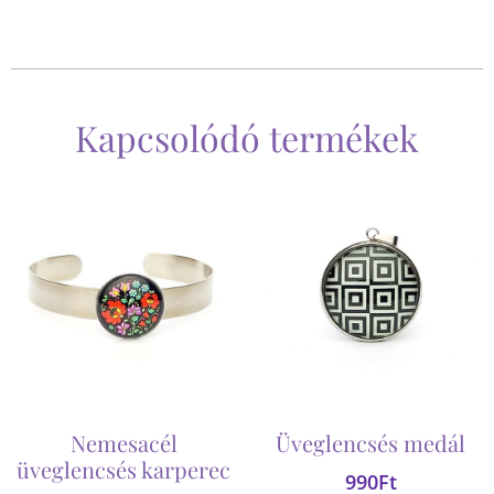
Kapcsolódó termékek
Nemesacél
Üveglencsés medál
üveglencsés karperec
990
Ft