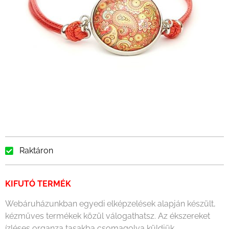
Raktáron
KIFUTÓ TERMÉK
Webáruházunkban egyedi elképzelések alapján készült,
kézműves termékek közül válogathatsz. Az ékszereket
ízléses organza tasakba csomagolva küldjük.