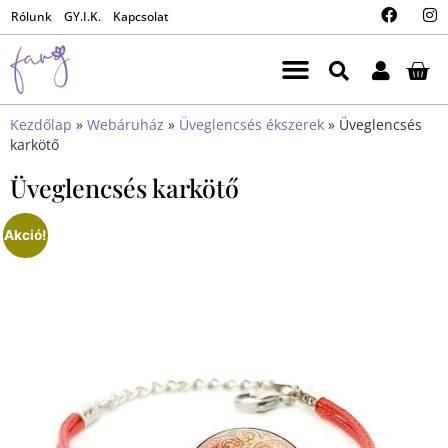
Rólunk
GY.I.K.
Kapcsolat
Kezdőlap
»
Webáruház
»
Üveglencsés ékszerek
»
Üveglencsés
karkötő
Üveglencsés karkötő
Akció!