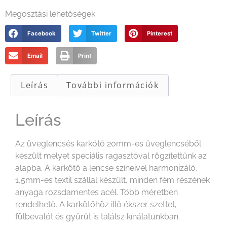
Megosztási lehetőségek:
Facebook
Twitter
Pinterest
Email
Print
Leírás
További információk
Leírás
Az üveglencsés karkötő 20mm-es üveglencséből
készült melyet speciális ragasztóval rögzítettünk az
alapba. A karkötő a lencse színeivel harmonizáló,
1,5mm-es textil szállal készült, minden fém részének
anyaga rozsdamentes acél. Több méretben
rendelhető. A karkötőhöz illő ékszer szettet,
fülbevalót és gyűrűt is találsz kínálatunkban.