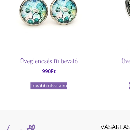
Üveglencsés fülbevaló
Üv
990
Ft
Tovább olvasom
VÁSÁRLÁS