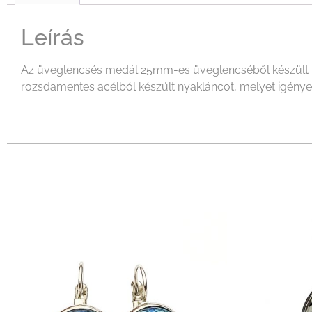
Leírás
Az üveglencsés medál 25mm-es üveglencséből készült mel
rozsdamentes acélból készült nyakláncot, melyet igényeid 