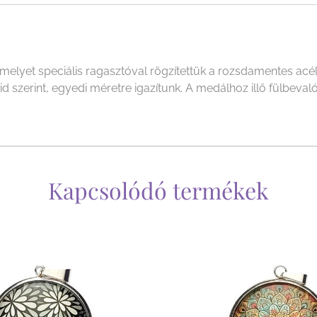
yet speciális ragasztóval rögzítettük a rozsdamentes acél f
szerint, egyedi méretre igazítunk. A medálhoz illő fülbevalót,
Kapcsolódó termékek