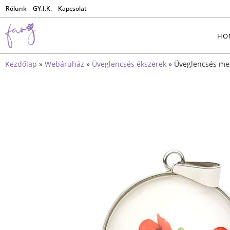
Rólunk
GY.I.K.
Kapcsolat
HO
Kezdőlap
»
Webáruház
»
Üveglencsés ékszerek
»
Üveglencsés me