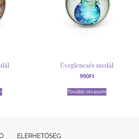
dál
Üveglencsés medál
990
Ft
m
Tovább olvasom
Ó
ELÉRHETŐSÉG