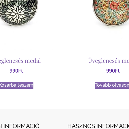
eglencsés medál
Üveglencsés me
990
Ft
990
Ft
Kosárba teszem
Tovább olvaso
I INFORMÁCIÓ
HASZNOS INFORMÁCI