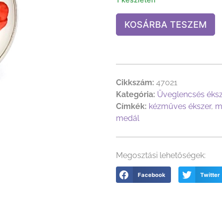
KOSÁRBA TESZEM
Cikkszám:
47021
Kategória:
Üveglencsés éks
Címkék:
kézműves ékszer
,
m
medál
Megosztási lehetőségek:
Facebook
Twitter