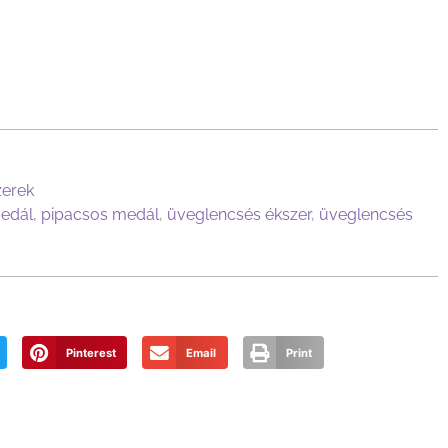
zerek
edál
,
pipacsos medál
,
üveglencsés ékszer
,
üveglencsés
Pinterest
Email
Print