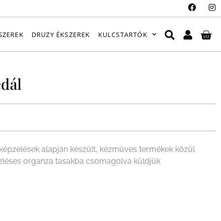
SZEREK
DRUZY ÉKSZEREK
KULCSTARTÓK
dál
épzelések alapján készült, kézműves termékek közül
 ízléses organza tasakba csomagolva küldjük