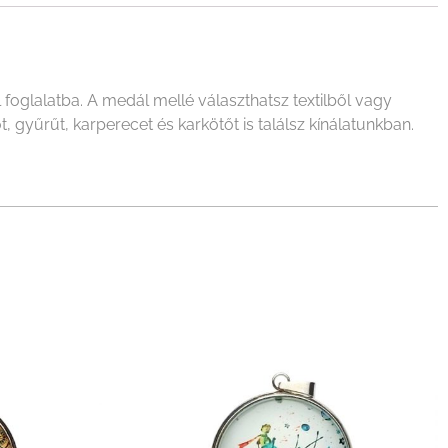
oglalatba. A medál mellé választhatsz textilből vagy
 gyűrűt, karperecet és karkötőt is találsz kínálatunkban.