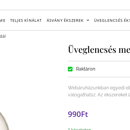
ME
TELJES KÍNÁLAT
ÁSVÁNY ÉKSZEREK
ÜVEGLENCSÉS ÉK
dál
Üveglencsés me
Raktáron
Webáruházunkban egyedi elk
válogathatsz. Az ékszereket
990
Ft
1 készleten