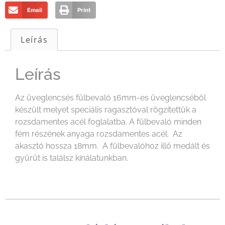
Email
Print
Leírás
Leírás
Az üveglencsés fülbevaló 16mm-es üveglencséből
készült melyet speciális ragasztóval rögzítettük a
rozsdamentes acél foglalatba. A fülbevaló minden
fém részének anyaga rozsdamentes acél. Az
akasztó hossza 18mm. A fülbevalóhoz illő medált és
gyűrűt is találsz kínálatunkban.