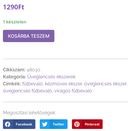
1290
Ft
1 készleten
KOSÁRBA TESZEM
Cikkszám:
48030
Kategória:
Üveglencsés ékszerek
Címkék:
fülbevaló
,
kézműves ékszer
,
üveglencsés ékszer
,
üveglencsés fülbevaló
,
virágos fülbevaló
Megosztási lehetőségek:
Facebook
Twitter
Pinterest