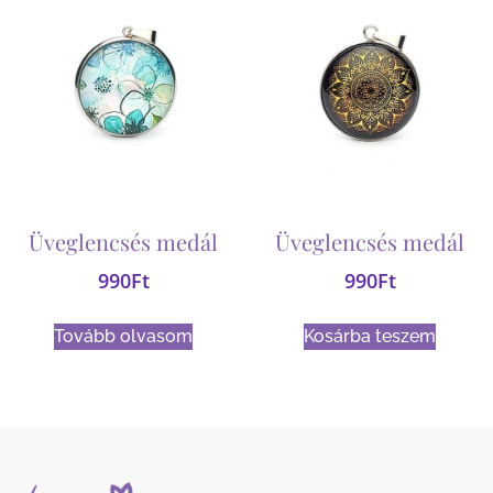
Üveglencsés medál
Üveglencsés medál
990
Ft
990
Ft
Tovább olvasom
Kosárba teszem