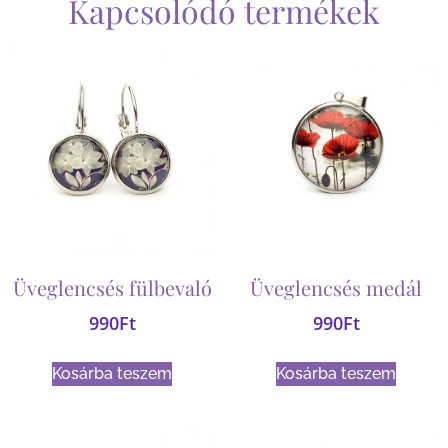
Kapcsolódó termékek
Üveglencsés fülbevaló
Üveglencsés medál
990
Ft
990
Ft
Kosárba teszem
Kosárba teszem