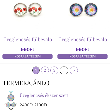
Üveglencsés fülbevaló
Üveglencsés fülbevaló
990
Ft
990
Ft
KOSÁRBA TESZEM
KOSÁRBA TESZEM
1
2
3
…
>
TERMÉKAJÁNLÓ
Üveglencsés ékszer szett
2490
Ft
2190
Ft