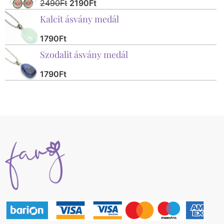
2490
Ft
2190
Ft
Kalcit ásvány medál
1790
Ft
Szodalit ásvány medál
1790
Ft