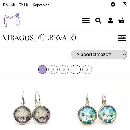
Rólunk
GY.I.K.
Kapcsolat
VIRÁGOS FÜLBEVALÓ
1
2
3
…
>