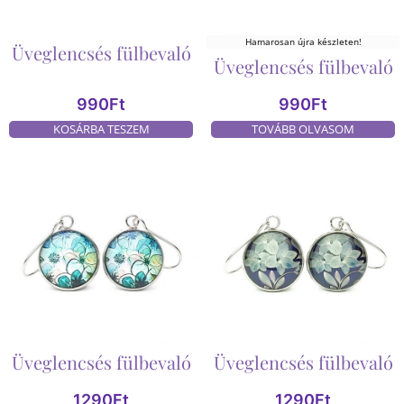
Hamarosan újra készleten!
Üveglencsés fülbevaló
Üveglencsés fülbevaló
990
Ft
990
Ft
KOSÁRBA TESZEM
TOVÁBB OLVASOM
Üveglencsés fülbevaló
Üveglencsés fülbevaló
1290
Ft
1290
Ft