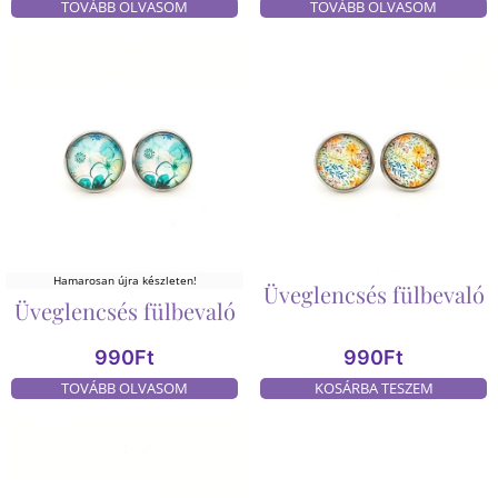
TOVÁBB OLVASOM
TOVÁBB OLVASOM
Hamarosan újra készleten!
Üveglencsés fülbevaló
Üveglencsés fülbevaló
990
Ft
990
Ft
TOVÁBB OLVASOM
KOSÁRBA TESZEM