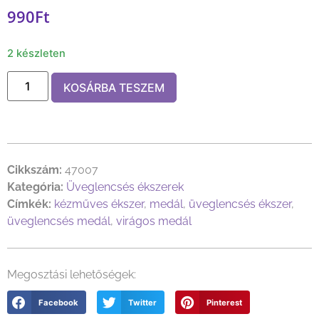
990
Ft
2 készleten
KOSÁRBA TESZEM
Cikkszám:
47007
Kategória:
Üveglencsés ékszerek
Címkék:
kézműves ékszer
,
medál
,
üveglencsés ékszer
,
üveglencsés medál
,
virágos medál
Megosztási lehetőségek:
Facebook
Twitter
Pinterest