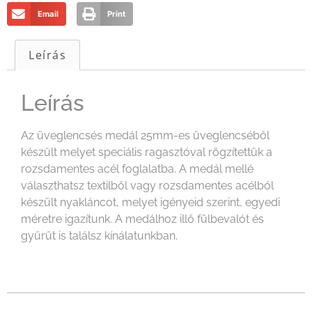
Email
Print
Leírás
Leírás
Az üveglencsés medál 25mm-es üveglencséből
készült melyet speciális ragasztóval rögzítettük a
rozsdamentes acél foglalatba. A medál mellé
választhatsz textilből vagy rozsdamentes acélból
készült nyakláncot, melyet igényeid szerint, egyedi
méretre igazítunk. A medálhoz illő fülbevalót és
gyűrűt is találsz kínálatunkban.