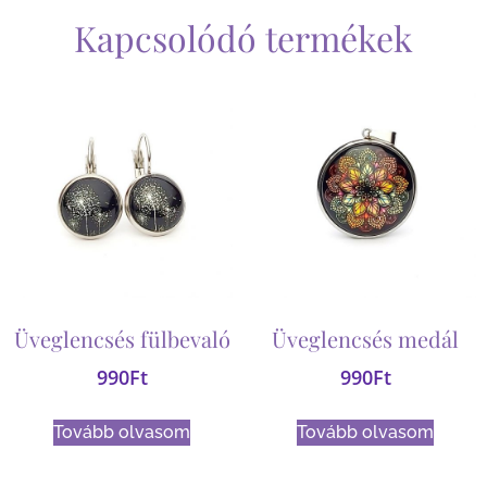
Kapcsolódó termékek
Üveglencsés fülbevaló
Üveglencsés medál
990
Ft
990
Ft
Tovább olvasom
Tovább olvasom