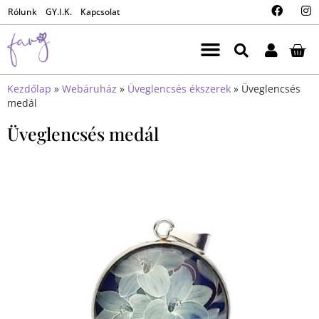
Rólunk
GY.I.K.
Kapcsolat
Kezdőlap
»
Webáruház
»
Üveglencsés ékszerek
»
Üveglencsés
medál
Üveglencsés medál