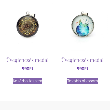
Üveglencsés medál
Üveglencsés medál
990
Ft
990
Ft
Kosárba teszem
Tovább olvasom