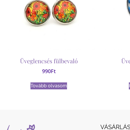
Üveglencsés fülbevaló
Üv
990
Ft
Tovább olvasom
VÁSÁRLÁS