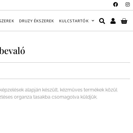
SZEREK
DRUZY ÉKSZEREK
KULCSTARTÓK
bevaló
épzelések alapján készült, kézműves termékek közül
ízléses organza tasakba csomagolva küldjük.