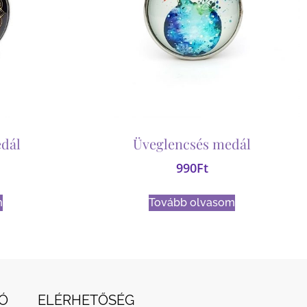
dál
Üveglencsés medál
990
Ft
m
Tovább olvasom
Ó
ELÉRHETŐSÉG