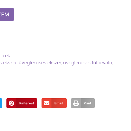
ZEM
zerek
 ékszer
,
üveglencsés ékszer
,
üveglencsés fülbevaló
,
Pinterest
Email
Print