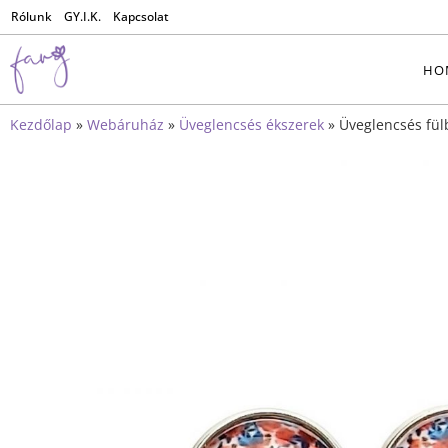
Rólunk
GY.I.K.
Kapcsolat
HO
Kezdőlap
»
Webáruház
»
Üveglencsés ékszerek
»
Üveglencsés fül