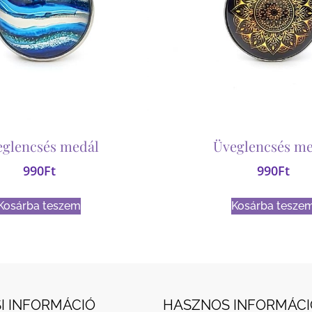
eglencsés medál
Üveglencsés me
990
Ft
990
Ft
Kosárba teszem
Kosárba tesze
I INFORMÁCIÓ
HASZNOS INFORMÁCI