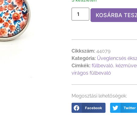
KOSÁRBA TES
Cikkszám:
44079
Kategória:
Üveglencsés éks
Címkék:
fülbevaló
,
kézműves
virágos fülbevaló
Megosztási lehetőségek:
Facebook
Twitter