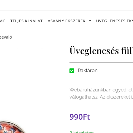
ME
TELJES KÍNÁLAT
ÁSVÁNY ÉKSZEREK
ÜVEGLENCSÉS ÉK
bevaló
Üveglencsés fül
Raktáron
Webáruházunkban egyedi elk
válogathatsz. Az ékszereket 
990
Ft
3 készleten