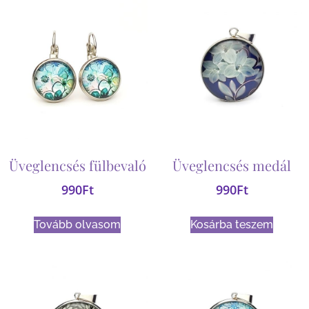
Üveglencsés fülbevaló
Üveglencsés medál
990
Ft
990
Ft
Tovább olvasom
Kosárba teszem