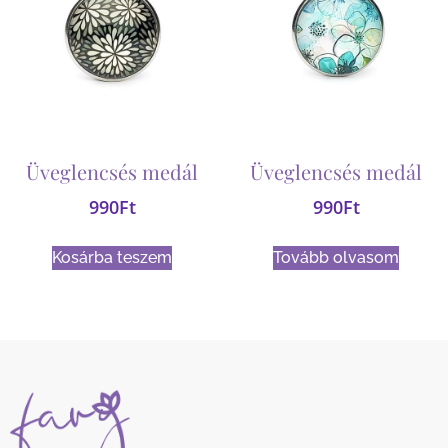
Üveglencsés medál
Üveglencsés medál
990
Ft
990
Ft
Kosárba teszem
Tovább olvasom