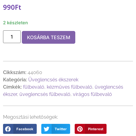
990
Ft
2 készleten
KOSÁRBA TESZEM
Cikkszám:
44060
Kategória:
Üveglencsés ékszerek
Címkék:
fülbevaló
,
kézműves fülbevaló
,
üveglencsés
ékszer
,
üveglencsés fülbevaló
,
virágos fülbevaló
Megosztási lehetőségek:
Facebook
Twitter
Pinterest