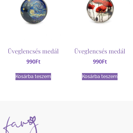
Üveglencsés medál
Üveglencsés medál
990
Ft
990
Ft
Kosárba teszem
Kosárba teszem