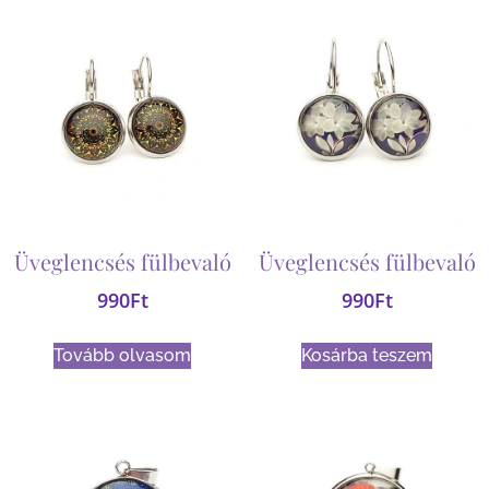
Üveglencsés fülbevaló
Üveglencsés fülbevaló
990
Ft
990
Ft
Tovább olvasom
Kosárba teszem