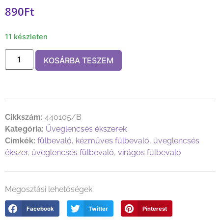
890
Ft
11 készleten
KOSÁRBA TESZEM
Cikkszám:
440105/B
Kategória:
Üveglencsés ékszerek
Címkék:
fülbevaló
,
kézműves fülbevaló
,
üveglencsés
ékszer
,
üveglencsés fülbevaló
,
virágos fülbevaló
Megosztási lehetőségek:
Facebook
Twitter
Pinterest