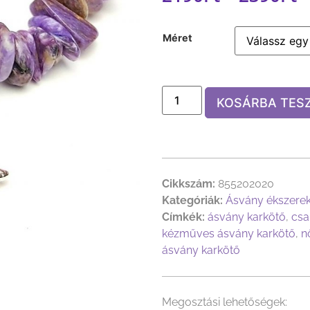
Méret
KOSÁRBA TES
Cikkszám:
855202020
Kategóriák:
Ásvány ékszere
Címkék:
ásvány karkötő
,
csa
kézműves ásvány karkötő
,
n
ásvány karkötő
Megosztási lehetőségek: