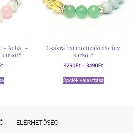
 – Achát –
Csakra harmonizáló ásvány
 karkötő
karkötő
Ft
3290
Ft
–
3490
Ft
sa
Opciók választása
Ó
ELÉRHETŐSÉG