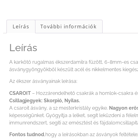
Leírás
További információk
Leírás
A karkötő rugalmas ékszerdamilra fűzött, 6-8mm-es c
ásványgyöngyökből készült acél és nikkelmentes kiegész
Az ékszer ásványainak leírása:
CSAROIT
– Hozzárendelhető csakrák a homlok-csakra és
Csillagjegyek: Skorpió, Nyilas.
A csaroit ásvány, a 12 mesterkristály egyike.
Nagyon erős 
képességünket. Gyógyítja a lelket, segít leküzdeni a fél
immunrendszert, segíti az emésztést és fájdalomcsillapítás
Fontos tudnod
,hogy a leírásokban az ásványok feltétel