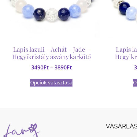
Lapis lazuli – Achát – Jade –
Lapis la
Hegyikristály ásvány karkötő
Hegyikr
3490
Ft
–
3890
Ft
3
Opciók választása
O
VÁSÁRLÁS