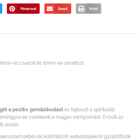
Pinterest
Email
Print
 8mm-es csaroit és 6mm-es ametiszt
gíti a pozitív gondolkodást
és fejleszti a spirituális
lmirigyre és csökkenti a magas vérnyomást. Erősíti az
t alvást.
szakirodalmakból és különböző weboldalakról gyűjtöttünk