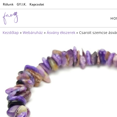
Rólunk
GY.I.K.
Kapcsolat
HO
Kezdőlap
»
Webáruház
»
Ásvány ékszerek
»
Csaroit szemcse ásvá