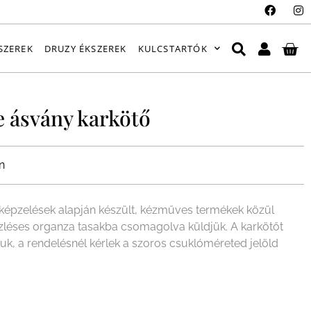
SZEREK
DRUZY ÉKSZEREK
KULCSTARTÓK
e ásvány karkötő
n
épzelések alapján készült, kézműves termékek közül
ízléses organza tasakba csomagolva küldjük. A karkötőt
juk, a rendelésnél kérlek a szoros csuklóméreted jelöld