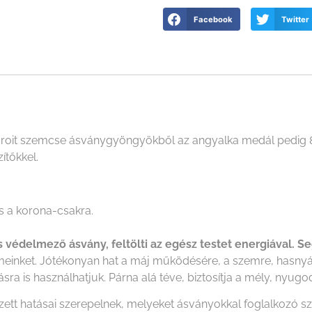
Facebook
Twitter
saroit szemcse ásványgyöngyökből az angyalka medál pedig
ítőkkel.
 a korona-csakra.
védelmező ásvány, feltölti az egész testet energiával. Se
elmeinket. Jótékonyan hat a máj működésére, a szemre, hasnyá
ra is használhatjuk. Párna alá téve, biztosítja a mély, nyugod
ezett hatásai szerepelnek, melyeket ásványokkal foglalkozó 