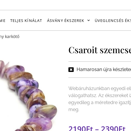
ME
TELJES KÍNÁLAT
ÁSVÁNY ÉKSZEREK
ÜVEGLENCSÉS ÉK
ny karkötő
Csaroit szemcs
Hamarosan újra készlete
Webáruházunkban egyedi elk
válogathatsz. Az ékszereket 
egyedileg a méretedre igazít
meg.
2190
Ft
–
2390
Ft