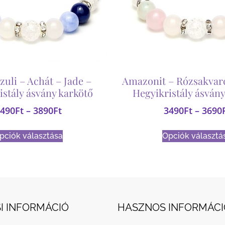
zuli – Achát – Jade –
Amazonit – Rózsakvarc
istály ásvány karkötő
Hegyikristály ásvány
490
Ft
–
3890
Ft
3490
Ft
–
3690
pciók választása
Opciók választá
I INFORMÁCIÓ
HASZNOS INFORMÁCI