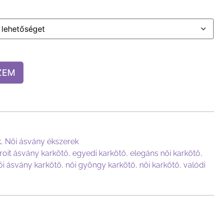
ZEM
k
,
Női ásvány ékszerek
roit ásvány karkötő
,
egyedi karkötő
,
elegáns női karkötő
,
ői ásvány karkötő
,
női gyöngy karkötő
,
női karkötő
,
valódi