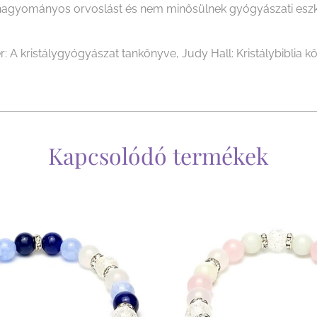
i a hagyományos orvoslást és nem minősülnek gyógyászati es
r: A kristálygyógyászat tankönyve, Judy Hall: Kristálybiblia kö
Kapcsolódó termékek