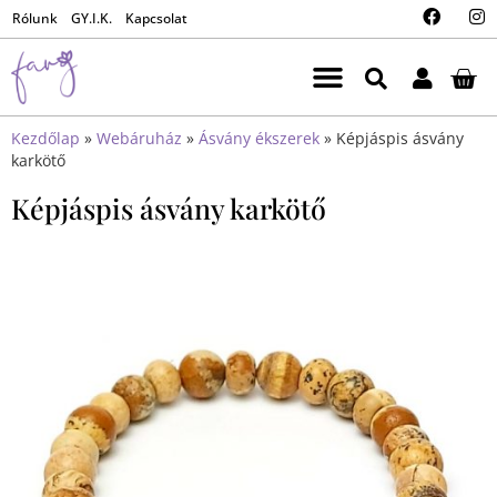
Rólunk
GY.I.K.
Kapcsolat
Kezdőlap
»
Webáruház
»
Ásvány ékszerek
»
Képjáspis ásvány
karkötő
Képjáspis ásvány karkötő