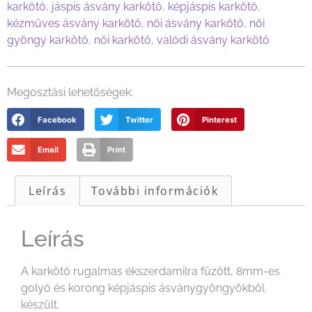
karkötő
,
jáspis ásvány karkötő
,
képjáspis karkötő
,
kézműves ásvány karkötő
,
női ásvány karkötő
,
női
gyöngy karkötő
,
női karkötő
,
valódi ásvány karkötő
Megosztási lehetőségek:
Facebook
Twitter
Pinterest
Email
Print
Leírás
További információk
Leírás
A karkötő rugalmas ékszerdamilra fűzött, 8mm-es
golyó és korong képjáspis ásványgyöngyökből
készült.