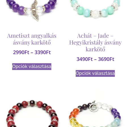
Ametiszt angyalkás
Achát – Jade –
ásvány karkötő
Hegyikristály ásvány
karkötő
2990
Ft
–
3390
Ft
3490
Ft
–
3690
Ft
Opciók választása
Opciók választása