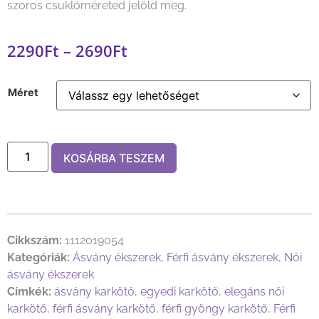
szoros csuklóméreted jelöld meg.
2290
Ft
–
2690
Ft
Méret
KOSÁRBA TESZEM
Cikkszám:
1112019054
Kategóriák:
Ásvány ékszerek
,
Férfi ásvány ékszerek
,
Női
ásvány ékszerek
Címkék:
ásvány karkötő
,
egyedi karkötő
,
elegáns női
karkötő
,
férfi ásvány karkötő
,
férfi gyöngy karkötő
,
Férfi