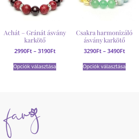
Achát – Gránát ásvány
Csakra harmonizáló
karkötő
ásvány karkötő
2990
Ft
–
3190
Ft
3290
Ft
–
3490
Ft
Opciók választása
Opciók választása