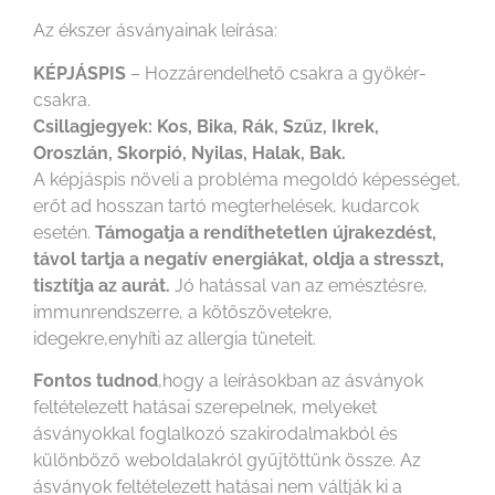
Az ékszer ásványainak leírása:
KÉPJÁSPIS
– Hozzárendelhető csakra a gyökér-
csakra.
Csillagjegyek: Kos, Bika, Rák, Szűz, Ikrek,
Oroszlán, Skorpió, Nyilas, Halak, Bak.
A képjáspis növeli a probléma megoldó képességet,
erőt ad hosszan tartó megterhelések, kudarcok
esetén.
Támogatja a rendíthetetlen újrakezdést,
távol tartja a negatív energiákat, oldja a stresszt,
tisztítja az aurát.
Jó hatással van az emésztésre,
immunrendszerre, a kötőszövetekre,
idegekre,enyhíti az allergia tüneteit.
Fontos tudnod
,hogy a leírásokban az ásványok
feltételezett hatásai szerepelnek, melyeket
ásványokkal foglalkozó szakirodalmakból és
különböző weboldalakról gyűjtöttünk össze. Az
ásványok feltételezett hatásai nem váltják ki a