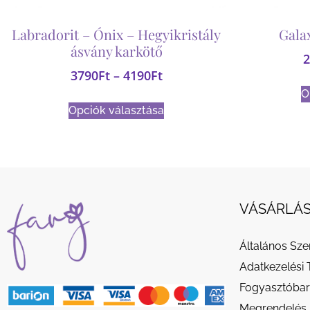
Labradorit – Ónix – Hegyikristály
Gala
ásvány karkötő
2
3790
Ft
–
4190
Ft
O
Opciók választása
VÁSÁRLÁS
Általános Sze
Adatkezelési 
Fogyasztóbar
Megrendelés 