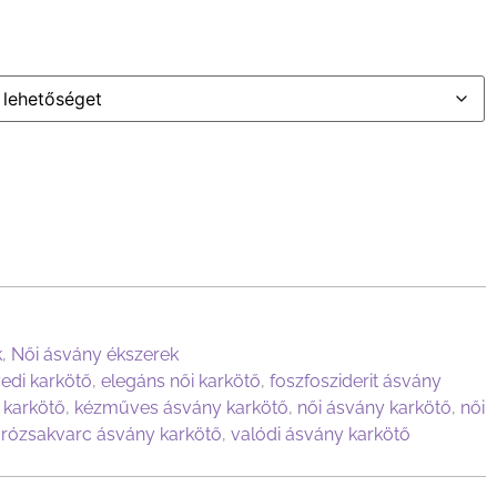
k
,
Női ásvány ékszerek
edi karkötő
,
elegáns női karkötő
,
foszfosziderit ásvány
 karkötő
,
kézműves ásvány karkötő
,
női ásvány karkötő
,
női
,
rózsakvarc ásvány karkötő
,
valódi ásvány karkötő