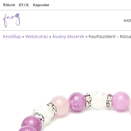
Rólunk
GY.I.K.
Kapcsolat
HO
Kezdőlap
»
Webáruház
»
Ásvány ékszerek
»
Foszfosziderit – Rózsa