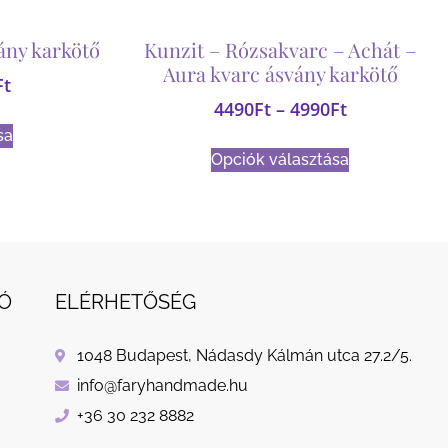
ány karkötő
Kunzit – Rózsakvarc – Achát –
Aura kvarc ásvány karkötő
Ft
4490
Ft
–
4990
Ft
sa
Opciók választása
Ó
ELÉRHETŐSÉG
1048 Budapest, Nádasdy Kálmán utca 27.2/5.
info@faryhandmade.hu
+36 30 232 8882