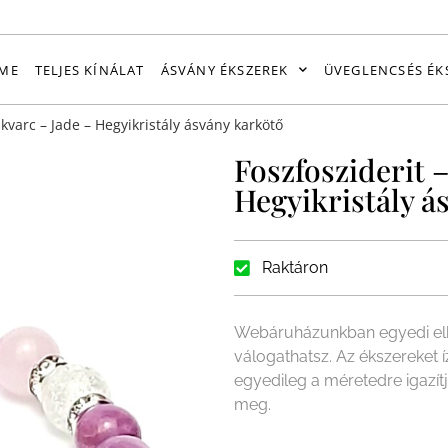
ME
TELJES KÍNÁLAT
ÁSVÁNY ÉKSZEREK
ÜVEGLENCSÉS ÉK
kvarc – Jade – Hegyikristály ásvány karkötő
Foszfosziderit 
Hegyikristály á
Raktáron
Webáruházunkban egyedi elk
válogathatsz. Az ékszereket 
egyedileg a méretedre igazít
meg.