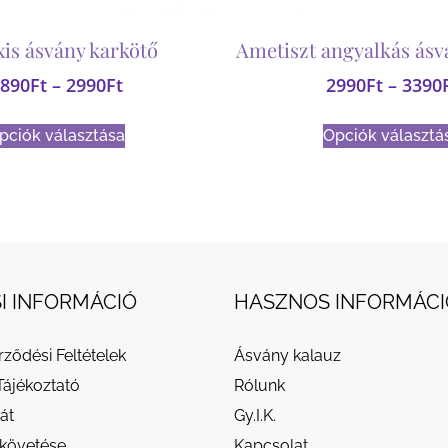
xis ásvány karkötő
Ametiszt angyalkás ásv
890
Ft
–
2990
Ft
2990
Ft
–
3390
pciók választása
Opciók választá
I INFORMÁCIÓ
HASZNOS INFORMÁCI
rződési Feltételek
Ásvány kalauz
Tájékoztató
Rólunk
át
Gy.I.K.
követése
Kapcsolat