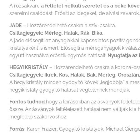
A rózsakvarc
a feltétel nélküli szeretet és a béke köve.
szerelmi csalódást. Erősíti az idegeket, de alvási zavaro
JADE
– Hozzárendelhető csakra a szív-csakra.
Csillagjegyek: Mérleg, Halak, Rák, Bika.
A jade elősegíti az anyagiakkal kapcsolatos pozitív gondo
kristályaként is ismert. Elősegíti a méreganyagok kiválas
együtt használva erősítik egymás hatásait.
Nyugtatja az 
HEGYIKRISTÁLY
– Hozzárendelhető csakra a korona-csa
Csillagjegyek: Ikrek, Kos, Halak, Bak, Mérleg, Oroszlán
A hegyikristály minden gyógyító kövek „legjobbja” a mest
hegyikristály gyógyító hatását végtelennek mondják.
Fontos tudnod
,hogy a leírásokban az ásványok feltétel
össze. Az ásványok feltételezett hatásai nem váltják k
megfelelő szakorvoshoz.
Forrás:
Karen Frazier: Gyógyító kristályok, Michael Gienge