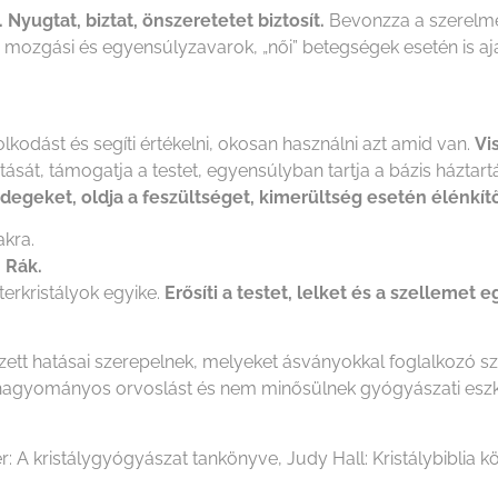
 Nyugtat, biztat, önszeretetet biztosít.
Bevonzza a szerelmet
k, mozgási és egyensúlyzavarok, „női” betegségek esetén is ajá
lkodást és segíti értékelni, okosan használni azt amid van.
Vi
ztását, támogatja a testet, egyensúlyban tartja a bázis háztar
idegeket, oldja a feszültséget, kimerültség esetén élénkít
kra.
, Rák.
erkristályok egyike.
Erősíti a testet, lelket és a szellemet e
ezett hatásai szerepelnek, melyeket ásványokkal foglalkozó 
i a hagyományos orvoslást és nem minősülnek gyógyászati es
r: A kristálygyógyászat tankönyve, Judy Hall: Kristálybiblia kö