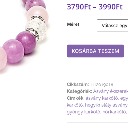
3790
Ft
–
3990
Ft
Méret
KOSÁRBA TESZEM
Cikkszám:
1112019018
Kategóriák:
Ásvány ékszere
Címkék:
ásvány karkötő
,
egy
karkötő
,
hegyikristály ásvány
gyöngy karkötő
,
női karkötő