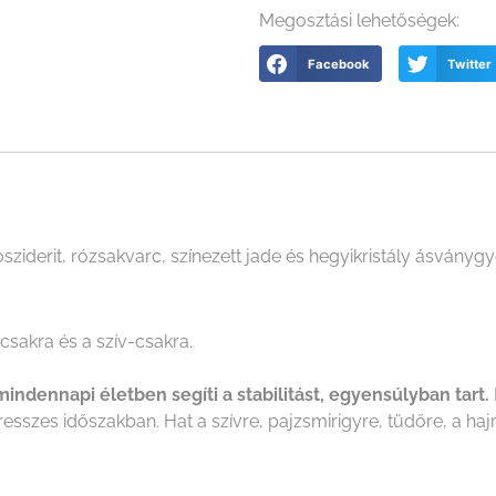
Megosztási lehetőségek:
Facebook
Twitter
iderit, rózsakvarc, színezett jade és hegyikristály ásványgy
sakra és a szív-csakra.
mindennapi életben segíti a stabilitást, egyensúlyban tart.
esszes időszakban. Hat a szívre, pajzsmirigyre, tüdőre, a hajr