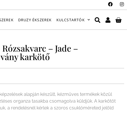
SZEREK
DRUZY ÉKSZEREK
KULCSTARTÓK
– Rózsakvarc – Jade –
svány karkötő
épzelések alapján készült, kézműves termékek közül
ízléses organza tasakba csomagolva küldjük. A karkötőt
juk, a rendelésnél kérlek a szoros csuklóméreted jelöld