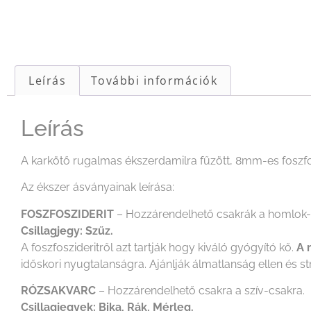
Leírás
További információk
Leírás
A karkötő rugalmas ékszerdamilra fűzött, 8mm-es foszfosz
Az ékszer ásványainak leírása:
FOSZFOSZIDERIT
– Hozzárendelhető csakrák a homlok-c
Csillagjegy: Szűz.
A foszfoszideritről azt tartják hogy kiváló gyógyító kő.
A 
időskori nyugtalanságra. Ajánlják álmatlanság ellen és str
RÓZSAKVARC
– Hozzárendelhető csakra a szív-csakra.
Csillagjegyek: Bika, Rák, Mérleg.