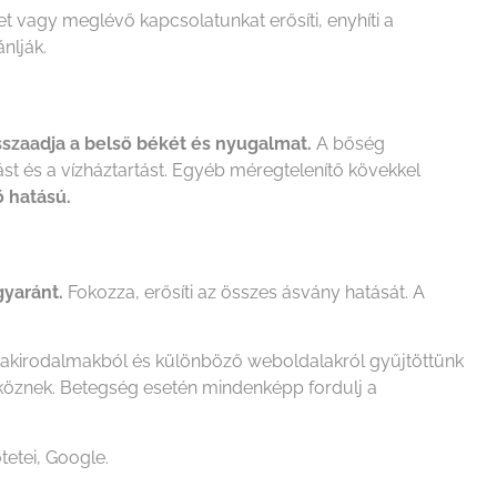
 vagy meglévő kapcsolatunkat erősíti, enyhíti a
nlják.
sszaadja a belső békét és nyugalmat.
A bőség
tást és a vízháztartást. Egyéb méregtelenítő kövekkel
ő hatású.
gyaránt.
Fokozza, erősíti az összes ásvány hatását. A
szakirodalmakból és különböző weboldalakról gyűjtöttünk
zköznek. Betegség esetén mindenképp fordulj a
tetei, Google.