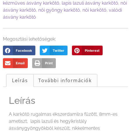
kézműves ásvány karkötő
,
lapis lazuli ásvány karkötő
,
női
ásvány karkötő
,
női gyöngy karkötő
,
női karkötő
,
valódi
ásvány karkötő
Megosztási lehetőségek:
Facebook
Twitter
Pinterest
Email
Print
Leírás
További információk
Leírás
A karkötő rugalmas ékszerdamilra fűzött, 8mm-es
ametiszt, lapis lazuli és hegyikristály
ásványgyöngyökből készült, nikkelmentes