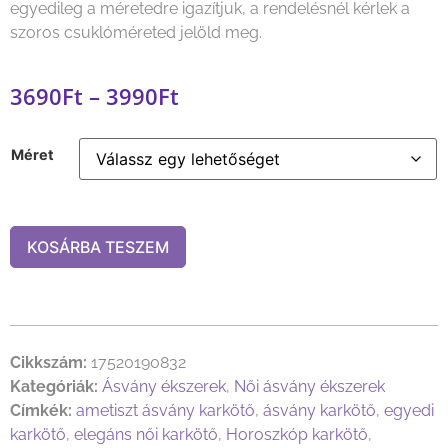
egyedileg a méretedre igazítjuk, a rendelésnél kérlek a
szoros csuklóméreted jelöld meg.
3690
Ft
–
3990
Ft
Méret
KOSÁRBA TESZEM
Cikkszám:
17520190832
Kategóriák:
Ásvány ékszerek
,
Női ásvány ékszerek
Címkék:
ametiszt ásvány karkötő
,
ásvány karkötő
,
egyedi
karkötő
,
elegáns női karkötő
,
Horoszkóp karkötő
,