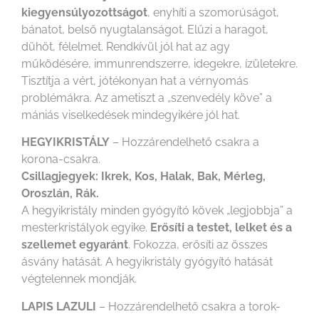
kiegyensúlyozottságot
, enyhíti a szomorúságot,
bánatot, belső nyugtalanságot. Elűzi a haragot,
dühöt, félelmet. Rendkívül jól hat az agy
működésére, immunrendszerre, idegekre, ízületekre.
Tisztítja a vért, jótékonyan hat a vérnyomás
problémákra. Az ametiszt a „szenvedély köve” a
mániás viselkedések mindegyikére jól hat.
HEGYIKRISTÁLY
– Hozzárendelhető csakra a
korona-csakra.
Csillagjegyek: Ikrek, Kos, Halak, Bak, Mérleg,
Oroszlán, Rák.
A hegyikristály minden gyógyító kövek „legjobbja” a
mesterkristályok egyike.
Erősíti a testet, lelket és a
szellemet egyaránt
. Fokozza, erősíti az összes
ásvány hatását. A hegyikristály gyógyító hatását
végtelennek mondják.
LAPIS LAZULI
– Hozzárendelhető csakra a torok-