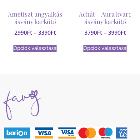
Ametiszt angyalkás
Achát – Aura kvarc
ásvány karkötő
ásvány karkötő
2990
Ft
–
3390
Ft
3790
Ft
–
3990
Ft
Opciók választása
Opciók választása