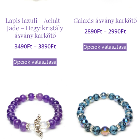
Lapis lazuli – Achát –
Galaxis ásvány karkötő
Jade – Hegyikristály
2890
Ft
–
2990
Ft
ásvány karkötő
3490
Ft
–
3890
Ft
Opciók választása
Opciók választása