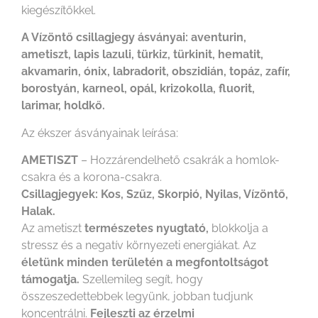
kiegészítőkkel.
A Vízöntő csillagjegy ásványai: aventurin,
ametiszt, lapis lazuli, türkiz, türkinit, hematit,
akvamarin, ónix, labradorit, obszidián, topáz, zafír,
borostyán, karneol, opál, krizokolla, fluorit,
larimar, holdkő.
Az ékszer ásványainak leírása:
AMETISZT
– Hozzárendelhető csakrák a homlok-
csakra és a korona-csakra.
Csillagjegyek: Kos, Szűz, Skorpió, Nyilas, Vízöntő,
Halak.
Az ametiszt
természetes nyugtató,
blokkolja a
stressz és a negatív környezeti energiákat. Az
életünk minden területén a megfontoltságot
támogatja.
Szellemileg segít, hogy
összeszedettebbek legyünk, jobban tudjunk
koncentrálni.
Fejleszti az érzelmi