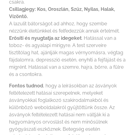
csakra.
Csillagjegy: Kos, Oroszlán, Szűz, Nyilas, Halak,
Vízöntő.
A lazulit bátorságot ad ahhoz, hogy szembe
nézzünk életünkkel és felfedezzük annak értelmét.
Erősíti és nyugtatja az idegeket
. Hatással van a
toboz- és agyalapi mirigyre. A test szerveire
tisztítólag hat, ajánlják magas vérnyomásra, végtag
fájdalomra, depresszió esetén, enyhíti a fejfájást és a
migrént. Hatással van a szemre, hajra, bőrre, a fülre
és a csontokra.
Fontos tudnod
, hogy a leírásokban az ásványok
feltételezett hatásai szerepelnek, melyeket
ásványokkal foglalkozó szakirodalmakból és
különböző weboldalakról gyűjtöttünk össze. Az
ásványok feltételezett hatásai nem váltják ki a
hagyományos orvoslást és nem minősülnek
gyógyászati eszköznek. Betegség esetén