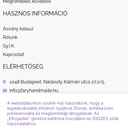
Megrendelés követése
HASZNOS INFORMÁCIÓ
Ásvány kalauz
Rólunk
Gy.I.K.
Kapcsolat
ELÉRHETŐSÉG
1048 Budapest, Nádasdy Kálmán utca 27.2/5.
info@faryhandmade.hu
+36 30 232 8882
A weboldalunkon cookie-kat használunk, hogy a
legrelevánsabb élményt nyújtsuk Önnek, emlékezzen
preferenciáira és megismételje látogatásait. Az
„Elfogadás” gombra kattintva hozzájárul az ÖSSZES sütik
használatához.
© Copyright / Szerzői jog / 2018 - 2026 / Fary Handmade