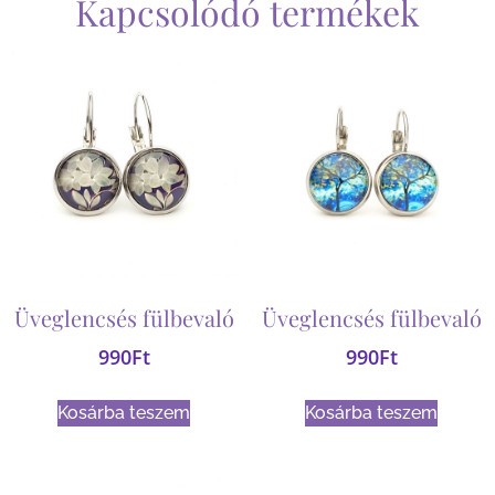
Kapcsolódó termékek
Üveglencsés fülbevaló
Üveglencsés fülbevaló
990
Ft
990
Ft
Kosárba teszem
Kosárba teszem