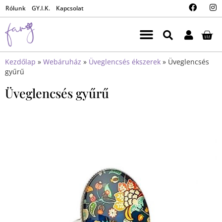
Rólunk
GY.I.K.
Kapcsolat
Kezdőlap
»
Webáruház
»
Üveglencsés ékszerek
»
Üveglencsés
gyűrű
Üveglencsés gyűrű