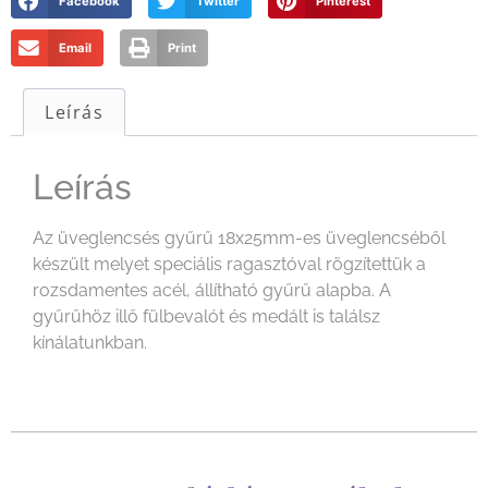
Facebook
Twitter
Pinterest
Email
Print
Leírás
Leírás
Az üveglencsés gyűrű 18x25mm-es üveglencséből
készült melyet speciális ragasztóval rögzítettük a
rozsdamentes acél, állítható gyűrű alapba. A
gyűrűhöz illő fülbevalót és medált is találsz
kínálatunkban.