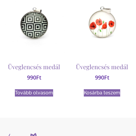
Üveglencsés medál
Üveglencsés medál
990
Ft
990
Ft
Tovább olvasom
Kosárba teszem