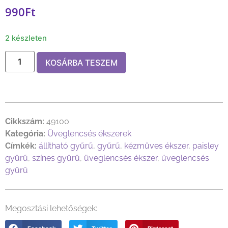
990
Ft
2 készleten
KOSÁRBA TESZEM
Cikkszám:
49100
Kategória:
Üveglencsés ékszerek
Címkék:
állítható gyűrű
,
gyűrű
,
kézműves ékszer
,
paisley
gyűrű
,
színes gyűrű
,
üveglencsés ékszer
,
üveglencsés
gyűrű
Megosztási lehetőségek: