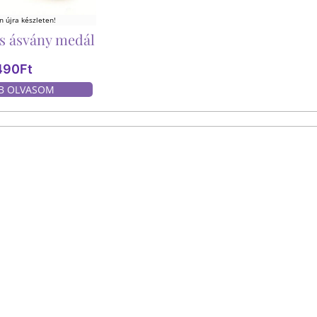
 újra készleten!
is ásvány medál
490
Ft
B OLVASOM