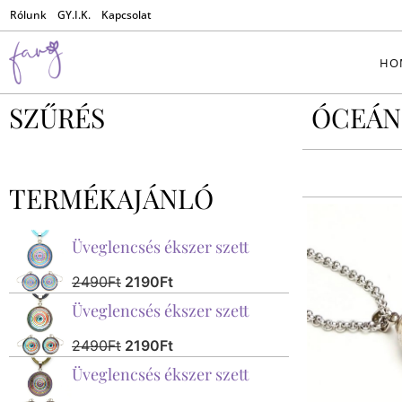
Rólunk
GY.I.K.
Kapcsolat
HO
SZŰRÉS
ÓCEÁN 
TERMÉKAJÁNLÓ
Üveglencsés ékszer szett
2490
Ft
2190
Ft
Üveglencsés ékszer szett
2490
Ft
2190
Ft
Üveglencsés ékszer szett