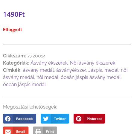
1490
Ft
Elfogyott
Cikkszám:
7720014
Kategóriák:
Ásvány ékszerek
,
Női ásvány ékszerek
Címkék:
ásvány medál
,
ásványékszer
,
Jáspis
,
medál
,
női
ásvány medál
,
női medál
,
óceán jáspis ásvány medál
,
óceán jáspis medál
Megosztási lehetőségek:
Facebook
Twitter
Pinterest
Email
Print