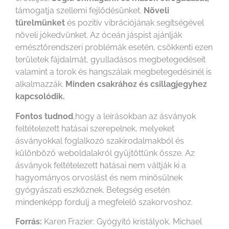
támogatja szellemi fejlődésünket.
Növeli
türelmünket
és pozitív vibrációjának segítségével
növeli jókedvünket. Az óceán jáspist ajánlják
emésztőrendszeri problémák esetén, csökkenti ezen
területek fájdalmát, gyulladásos megbetegedéseit
valamint a torok és hangszálak megbetegedésinél is
alkalmazzák.
Minden csakrához és csillagjegyhez
kapcsolódik.
Fontos tudnod
,hogy a leírásokban az ásványok
feltételezett hatásai szerepelnek, melyeket
ásványokkal foglalkozó szakirodalmakból és
különböző weboldalakról gyűjtöttünk össze. Az
ásványok feltételezett hatásai nem váltják ki a
hagyományos orvoslást és nem minősülnek
gyógyászati eszköznek. Betegség esetén
mindenképp fordulj a megfelelő szakorvoshoz.
Forrás:
Karen Frazier: Gyógyító kristályok, Michael