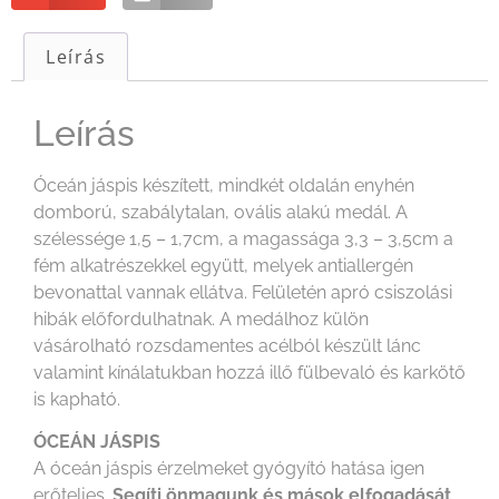
Leírás
Leírás
Óceán jáspis készített, mindkét oldalán enyhén
domború, szabálytalan, ovális alakú medál. A
szélessége 1,5 – 1,7cm, a magassága 3,3 – 3,5cm a
fém alkatrészekkel együtt, melyek antiallergén
bevonattal vannak ellátva. Felületén apró csiszolási
hibák előfordulhatnak. A medálhoz külön
vásárolható rozsdamentes acélból készült lánc
valamint kínálatukban hozzá illő fülbevaló és karkötő
is kapható.
ÓCEÁN JÁSPIS
A óceán jáspis érzelmeket gyógyító hatása igen
erőteljes.
Segíti önmagunk és mások elfogadását,