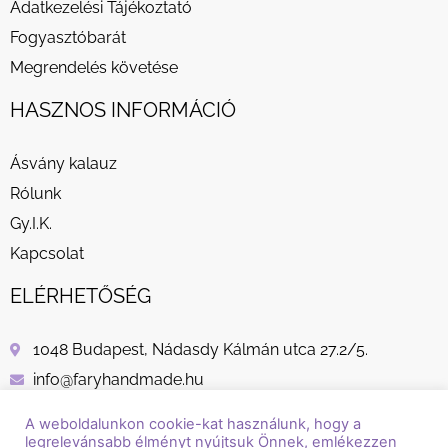
Adatkezelési Tájékoztató
Fogyasztóbarát
Megrendelés követése
HASZNOS INFORMÁCIÓ
Ásvány kalauz
Rólunk
Gy.I.K.
Kapcsolat
ELÉRHETŐSÉG
1048 Budapest, Nádasdy Kálmán utca 27.2/5.
info@faryhandmade.hu
+36 30 232 8882
A weboldalunkon cookie-kat használunk, hogy a
legrelevánsabb élményt nyújtsuk Önnek, emlékezzen