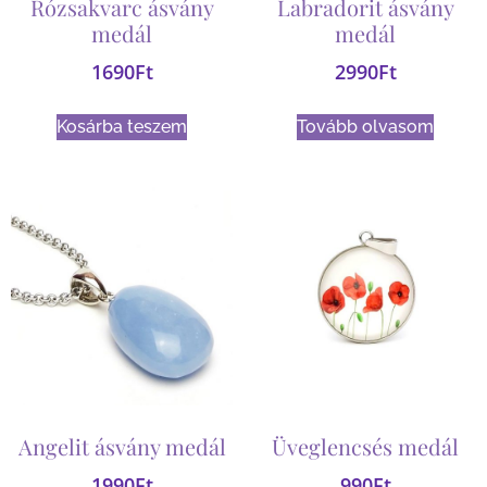
Rózsakvarc ásvány
Labradorit ásvány
medál
medál
1690
Ft
2990
Ft
Kosárba teszem
Tovább olvasom
Angelit ásvány medál
Üveglencsés medál
1990
Ft
990
Ft