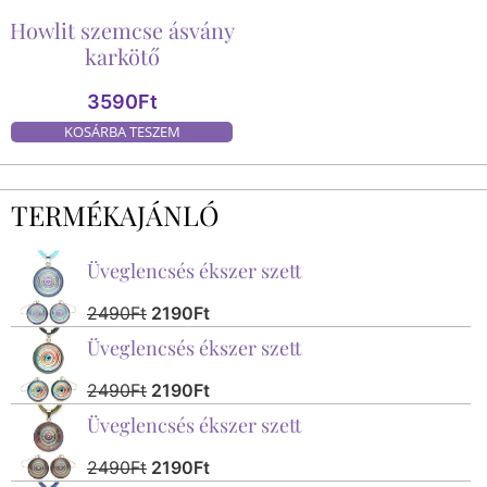
Howlit szemcse ásvány
karkötő
3590
Ft
KOSÁRBA TESZEM
TERMÉKAJÁNLÓ
Üveglencsés ékszer szett
2490
Ft
2190
Ft
Üveglencsés ékszer szett
2490
Ft
2190
Ft
Üveglencsés ékszer szett
2490
Ft
2190
Ft