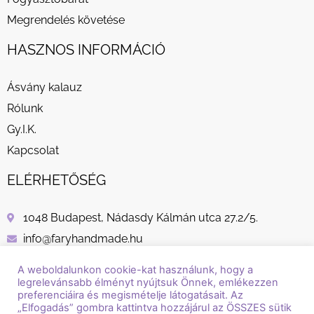
Megrendelés követése
HASZNOS INFORMÁCIÓ
Ásvány kalauz
Rólunk
Gy.I.K.
Kapcsolat
ELÉRHETŐSÉG
1048 Budapest, Nádasdy Kálmán utca 27.2/5.
info@faryhandmade.hu
+36 30 232 8882
A weboldalunkon cookie-kat használunk, hogy a
legrelevánsabb élményt nyújtsuk Önnek, emlékezzen
preferenciáira és megismételje látogatásait. Az
„Elfogadás” gombra kattintva hozzájárul az ÖSSZES sütik