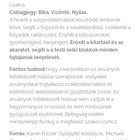
csakra.
Csillagjegy: Bika, Vízöntő, Nyilas.
A howlit a súlyproblémákkal küszködő emberek
köve. Segíti a fogyást és a salaktalanítást, csökkenti a
folyadék raktározást. Enyhíti a bélzavarokat,
gyomorégést, hányingert.
Erősíti a kitartást és az
akaratot, segíti a a testi-lelki blokkok minden
fajtájának leépítését.
Fontos tudnod
,hogy a leírásokban az ásványok
feltételezett hatásai szerepelnek, melyeket
ásványokkal foglalkozó szakirodalmakból és
különböző weboldalakról gyűjtöttünk össze. Az
ásványok feltételezett hatásai nem váltják ki a
hagyományos orvoslást és nem minősülnek
gyógyászati eszköznek. Betegség esetén
mindenképp fordulj a megfelelő szakorvoshoz.
Forrás:
Karen Frazier: Gyógyító kristályok, Michael