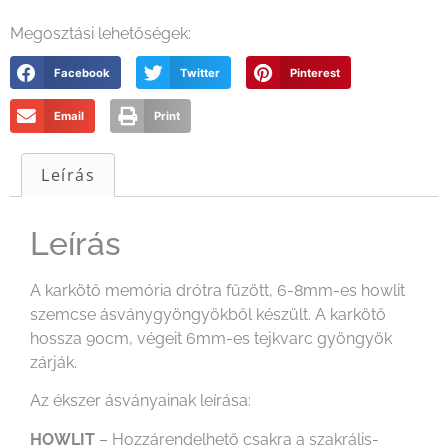
Megosztási lehetőségek:
Facebook
Twitter
Pinterest
Email
Print
Leírás
Leírás
A karkötő memória drótra fűzött, 6-8mm-es howlit
szemcse ásványgyöngyökből készült. A karkötő
hossza 90cm, végeit 6mm-es tejkvarc gyöngyök
zárják.
Az ékszer ásványainak leírása:
HOWLIT
– Hozzárendelhető csakra a szakrális-