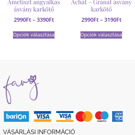
Ametiszt angyalkás
Achát – Gránát ásvány
ásvány karkötő
karkötő
2990
Ft
–
3390
Ft
2990
Ft
–
3190
Ft
Opciók választása
Opciók választása
VÁSÁRLÁSI INFORMÁCIÓ