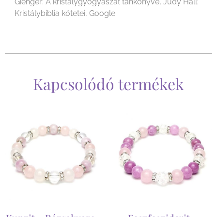
Gienger: A kristálygyógyászat tankönyve, Judy Hall:
Kristálybiblia kötetei, Google.
Kapcsolódó termékek