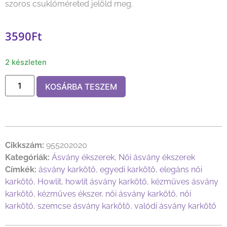
szoros csuklóméreted jelöld meg.
3590
Ft
2 készleten
KOSÁRBA TESZEM
Cikkszám:
955202020
Kategóriák:
Ásvány ékszerek
,
Női ásvány ékszerek
Címkék:
ásvány karkötő
,
egyedi karkötő
,
elegáns női
karkötő
,
Howlit
,
howlit ásvány karkötő
,
kézműves ásvány
karkötő
,
kézműves ékszer
,
női ásvány karkötő
,
női
karkötő
,
szemcse ásvány karkötő
,
valódi ásvány karkötő