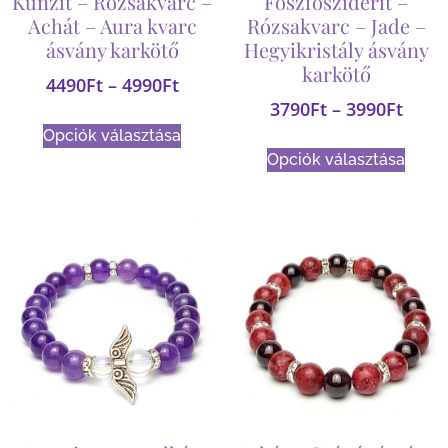
Kunzit – Rózsakvarc –
Foszfosziderit –
Achát – Aura kvarc
Rózsakvarc – Jade –
ásvány karkötő
Hegyikristály ásvány
karkötő
4490
Ft
–
4990
Ft
3790
Ft
–
3990
Ft
Opciók választása
Opciók választása