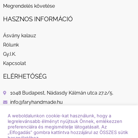
Megrendelés követése
HASZNOS INFORMÁCIÓ
Ásvány kalauz
Rólunk
Gy.I.K.
Kapcsolat
ELÉRHETŐSÉG
1048 Budapest, Nádasdy Kálmán utca 27.2/5.
info@faryhandmade.hu
+36 30 232 8882
A weboldalunkon cookie-kat használunk, hogy a
legrelevánsabb élményt nyújtsuk Önnek, emlékezzen
preferenciáira és megismételje látogatásait. Az
„Elfogadás” gombra kattintva hozzájárul az ÖSSZES sütik