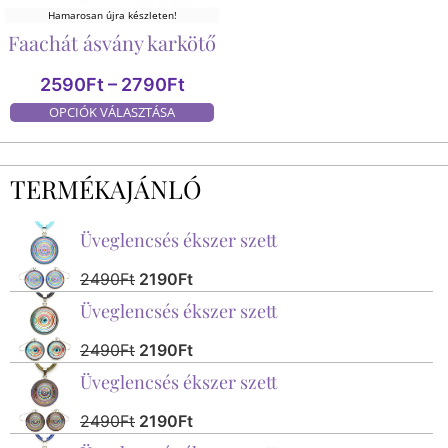
Hamarosan újra készleten!
Faachát ásvány karkötő
2590
Ft
–
2790
Ft
OPCIÓK VÁLASZTÁSA
TERMÉKAJÁNLÓ
Üveglencsés ékszer szett
2490
Ft
2190
Ft
Üveglencsés ékszer szett
2490
Ft
2190
Ft
Üveglencsés ékszer szett
2490
Ft
2190
Ft