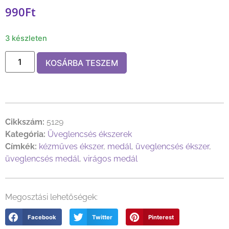
990
Ft
3 készleten
KOSÁRBA TESZEM
Cikkszám:
5129
Kategória:
Üveglencsés ékszerek
Címkék:
kézműves ékszer
,
medál
,
üveglencsés ékszer
,
üveglencsés medál
,
virágos medál
Megosztási lehetőségek:
Facebook
Twitter
Pinterest