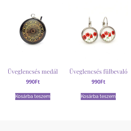
Üveglencsés medál
Üveglencsés fülbevaló
990
Ft
990
Ft
Kosárba teszem
Kosárba teszem