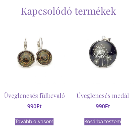
Kapcsolódó termékek
Üveglencsés fülbevaló
Üveglencsés medál
990
Ft
990
Ft
Tovább olvasom
Kosárba teszem