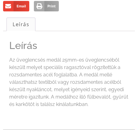
Email
Print
Leírás
Leírás
Az üveglencsés medál 25mm-es üveglencséből
készült melyet speciális ragasztóval rögzítettük a
rozsdamentes acél foglalatba. A medál mellé
választhatsz textilből vagy rozsdamentes acélból
készült nyakláncot, melyet igényeid szerint, egyedi
méretre igazítunk. A medálhoz illő fülbevalót, gyűrűt
és karkötőt is találsz kínálatunkban.