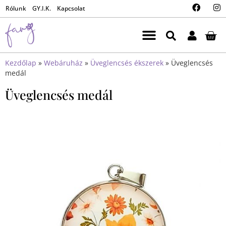
Rólunk
GY.I.K.
Kapcsolat
Kezdőlap
»
Webáruház
»
Üveglencsés ékszerek
»
Üveglencsés
medál
Üveglencsés medál