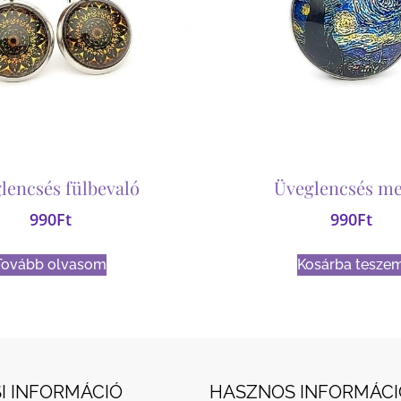
lencsés fülbevaló
Üveglencsés me
990
Ft
990
Ft
Tovább olvasom
Kosárba tesze
I INFORMÁCIÓ
HASZNOS INFORMÁCI