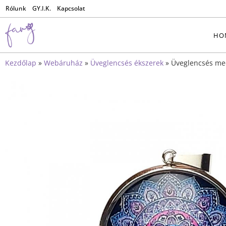
Rólunk
GY.I.K.
Kapcsolat
HO
Kezdőlap
»
Webáruház
»
Üveglencsés ékszerek
»
Üveglencsés me