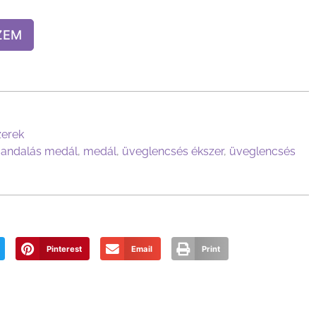
ZEM
zerek
andalás medál
,
medál
,
üveglencsés ékszer
,
üveglencsés
Pinterest
Email
Print