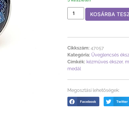
KOSÁRBA TES
Cikkszám:
47057
Kategória:
Üveglencsés éks
Címkék:
kézműves ékszer
,
m
medál
Megosztási lehetőségek:
Facebook
Twitter