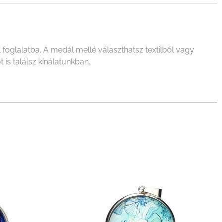
oglalatba. A medál mellé választhatsz textilből vagy
 is találsz kínálatunkban.