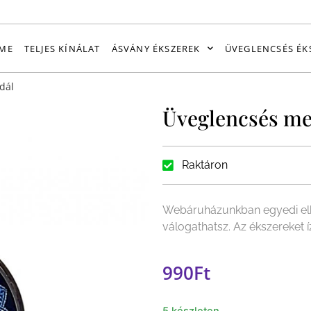
ME
TELJES KÍNÁLAT
ÁSVÁNY ÉKSZEREK
ÜVEGLENCSÉS ÉK
dál
Üveglencsés me
Raktáron
Webáruházunkban egyedi elk
válogathatsz. Az ékszereket 
990
Ft
5 készleten