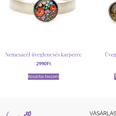
Nemesacél üveglencsés karperec
Üveg
2990
Ft
Kosárba teszem
VÁSÁRLÁS