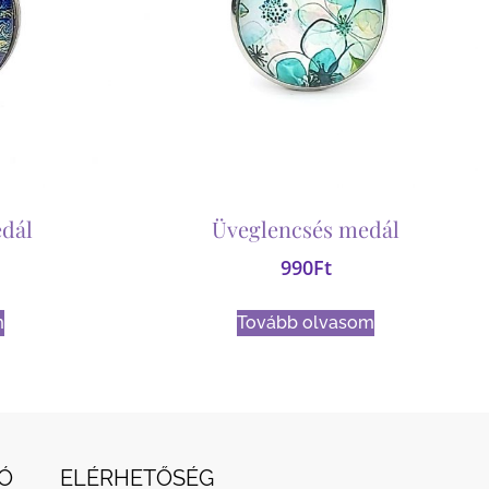
dál
Üveglencsés medál
990
Ft
m
Tovább olvasom
Ó
ELÉRHETŐSÉG