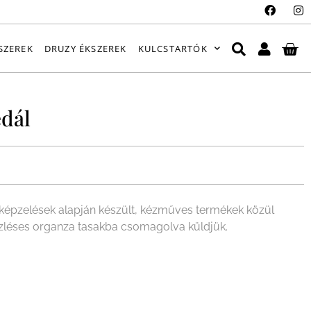
SZEREK
DRUZY ÉKSZEREK
KULCSTARTÓK
dál
épzelések alapján készült, kézműves termékek közül
ízléses organza tasakba csomagolva küldjük.