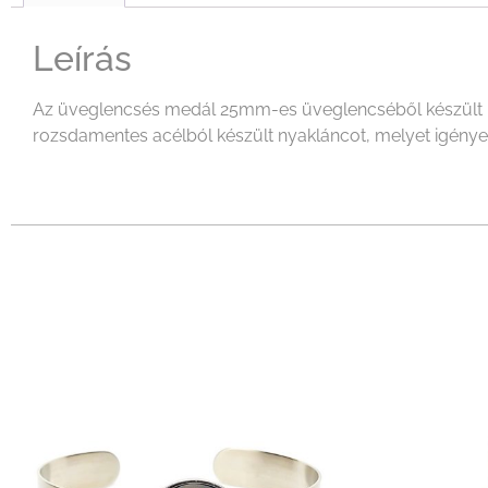
Leírás
Az üveglencsés medál 25mm-es üveglencséből készült mel
rozsdamentes acélból készült nyakláncot, melyet igényeid 