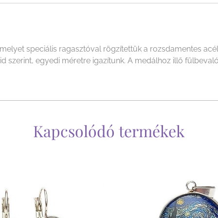
yet speciális ragasztóval rögzítettük a rozsdamentes acél f
szerint, egyedi méretre igazítunk. A medálhoz illő fülbevalót
Kapcsolódó termékek