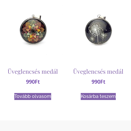
Üveglencsés medál
Üveglencsés medál
990
Ft
990
Ft
Tovább olvasom
Kosárba teszem