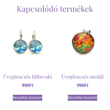
Kapcsolódó termékek
Üveglencsés fülbevaló
Üveglencsés medál
990
Ft
990
Ft
Kosárba teszem
Kosárba teszem