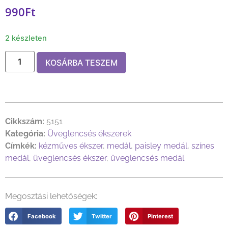
990
Ft
2 készleten
KOSÁRBA TESZEM
Cikkszám:
5151
Kategória:
Üveglencsés ékszerek
Címkék:
kézműves ékszer
,
medál
,
paisley medál
,
színes
medál
,
üveglencsés ékszer
,
üveglencsés medál
Megosztási lehetőségek:
Facebook
Twitter
Pinterest