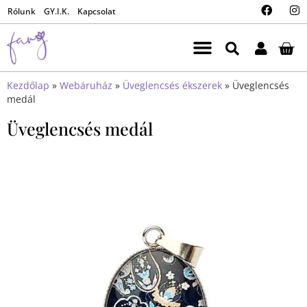
Rólunk
GY.I.K.
Kapcsolat
Kezdőlap
»
Webáruház
»
Üveglencsés ékszerek
»
Üveglencsés
medál
Üveglencsés medál