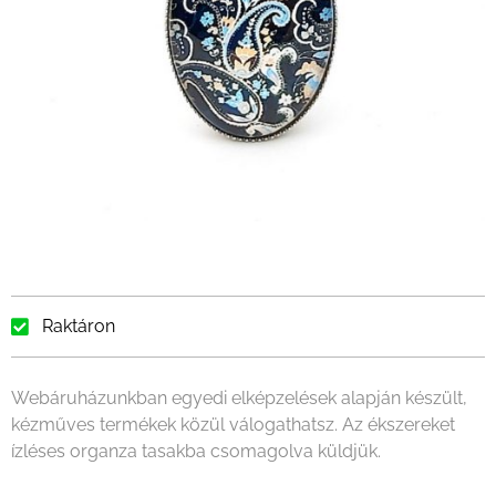
Raktáron
Webáruházunkban egyedi elképzelések alapján készült,
kézműves termékek közül válogathatsz. Az ékszereket
ízléses organza tasakba csomagolva küldjük.