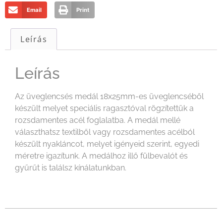
Email
Print
Leírás
Leírás
Az üveglencsés medál 18x25mm-es üveglencséből
készült melyet speciális ragasztóval rögzítettük a
rozsdamentes acél foglalatba. A medál mellé
választhatsz textilből vagy rozsdamentes acélból
készült nyakláncot, melyet igényeid szerint, egyedi
méretre igazítunk. A medálhoz illő fülbevalót és
gyűrűt is találsz kínálatunkban.