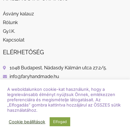
Ásvány kalauz
Rólunk
Gy.I.K.
Kapcsolat
ELÉRHETŐSÉG
1048 Budapest, Nádasdy Kálmán utca 27.2/5.
info@faryhandmade.hu
+36 30 232 8882
A weboldalunkon cookie-kat használunk, hogy a
legrelevánsabb élményt nyújtsuk Önnek, emlékezzen
preferenciáira és megismételje látogatásait. Az
„Elfogadás” gombra kattintva hozzájárul az ÖSSZES sütik
használatához.
© Copyright / Szerzői jog / 2018 - 2026 / Fary Handmade
Cookie beállítások
Elfogad