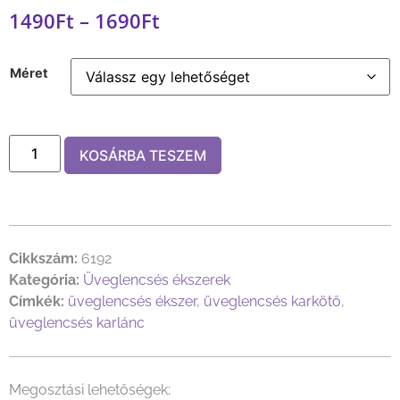
1490
Ft
–
1690
Ft
Méret
KOSÁRBA TESZEM
Cikkszám:
6192
Kategória:
Üveglencsés ékszerek
Címkék:
üveglencsés ékszer
,
üveglencsés karkötő
,
üveglencsés karlánc
Megosztási lehetőségek: