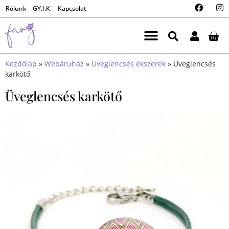
Rólunk
GY.I.K.
Kapcsolat
Kezdőlap
»
Webáruház
»
Üveglencsés ékszerek
»
Üveglencsés
karkötő
Üveglencsés karkötő