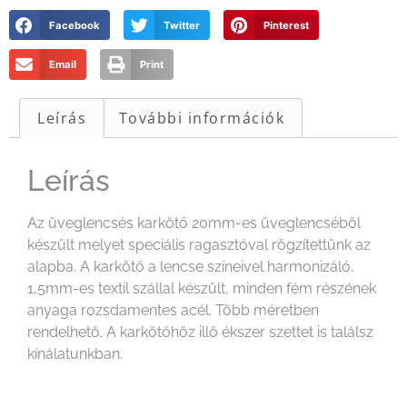
Facebook
Twitter
Pinterest
Email
Print
Leírás
További információk
Leírás
Az üveglencsés karkötő 20mm-es üveglencséből
készült melyet speciális ragasztóval rögzítettünk az
alapba. A karkötő a lencse színeivel harmonizáló,
1,5mm-es textil szállal készült, minden fém részének
anyaga rozsdamentes acél. Több méretben
rendelhető. A karkötőhöz illő ékszer szettet is találsz
kínálatunkban.