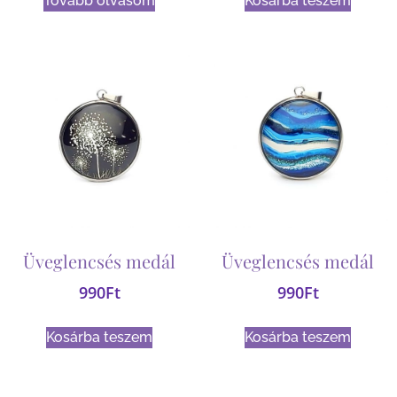
Tovább olvasom
Kosárba teszem
Üveglencsés medál
Üveglencsés medál
990
Ft
990
Ft
Kosárba teszem
Kosárba teszem