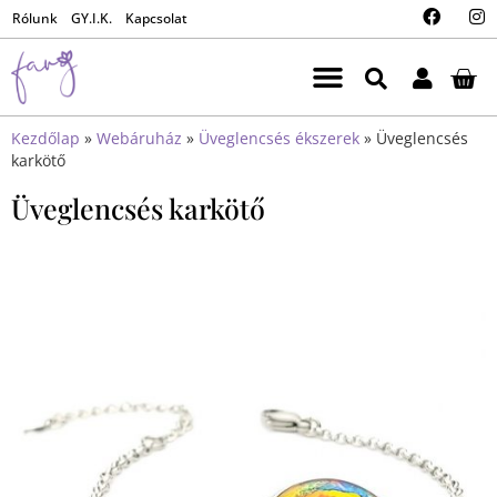
Rólunk
GY.I.K.
Kapcsolat
Kezdőlap
»
Webáruház
»
Üveglencsés ékszerek
»
Üveglencsés
karkötő
Üveglencsés karkötő