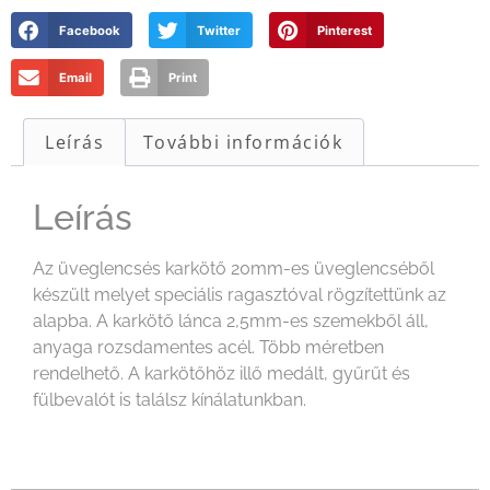
Facebook
Twitter
Pinterest
Email
Print
Leírás
További információk
Leírás
Az üveglencsés karkötő 20mm-es üveglencséből
készült melyet speciális ragasztóval rögzítettünk az
alapba. A karkötő lánca 2,5mm-es szemekből áll,
anyaga rozsdamentes acél. Több méretben
rendelhető. A karkötőhöz illő medált, gyűrűt és
fülbevalót is találsz kínálatunkban.