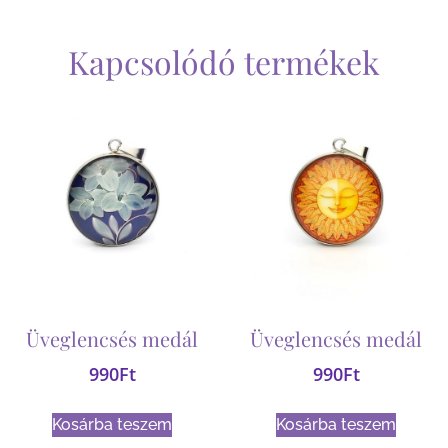
Kapcsolódó termékek
Üveglencsés medál
Üveglencsés medál
990
Ft
990
Ft
Kosárba teszem
Kosárba teszem