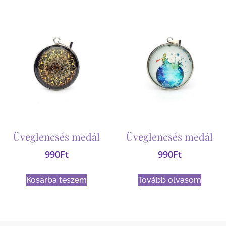
Üveglencsés medál
Üveglencsés medál
990
Ft
990
Ft
Kosárba teszem
Tovább olvasom