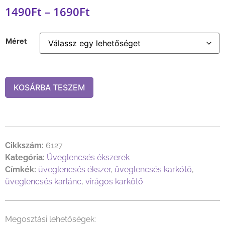
1490
Ft
–
1690
Ft
Méret
KOSÁRBA TESZEM
Cikkszám:
6127
Kategória:
Üveglencsés ékszerek
Címkék:
üveglencsés ékszer
,
üveglencsés karkötő
,
üveglencsés karlánc
,
virágos karkötő
Megosztási lehetőségek: