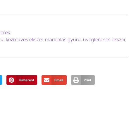
zerek
rű
,
kézműves ékszer
,
mandalás gyűrű
,
üveglencsés ékszer
,
Pinterest
Email
Print