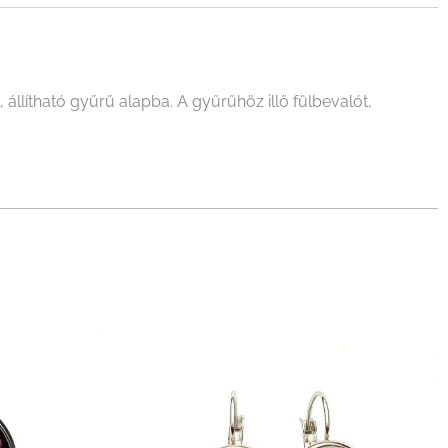
llítható gyűrű alapba. A gyűrűhöz illő fülbevalót,