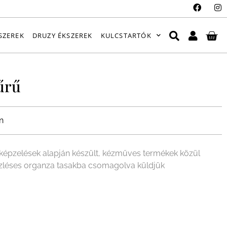
SZEREK
DRUZY ÉKSZEREK
KULCSTARTÓK
űrű
n
épzelések alapján készült, kézműves termékek közül
 ízléses organza tasakba csomagolva küldjük