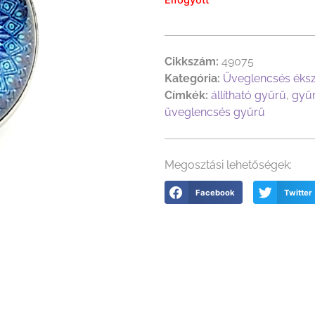
Cikkszám:
49075
Kategória:
Üveglencsés éks
Címkék:
állítható gyűrű
,
gyű
üveglencsés gyűrű
Megosztási lehetőségek:
Facebook
Twitter