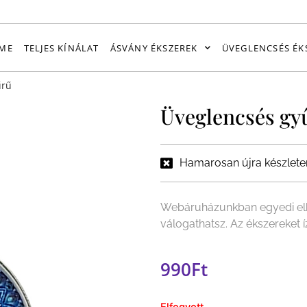
ME
TELJES KÍNÁLAT
ÁSVÁNY ÉKSZEREK
ÜVEGLENCSÉS ÉK
űrű
Üveglencsés gy
Hamarosan újra készlete
Webáruházunkban egyedi elk
válogathatsz. Az ékszereket
990
Ft
Elfogyott