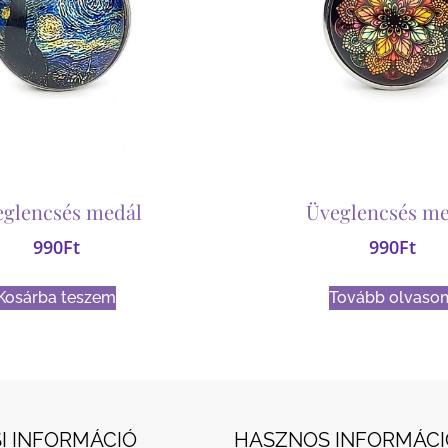
eglencsés medál
Üveglencsés me
990
Ft
990
Ft
Kosárba teszem
Tovább olvaso
I INFORMÁCIÓ
HASZNOS INFORMÁCI