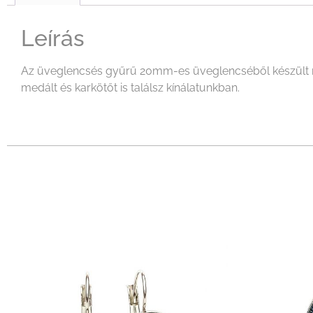
Leírás
Az üveglencsés gyűrű 20mm-es üveglencséből készült mely
medált és karkötőt is találsz kínálatunkban.