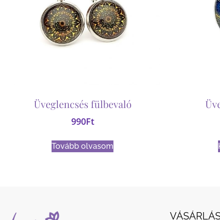
Üveglencsés fülbevaló
Üv
990
Ft
Tovább olvasom
VÁSÁRLÁS