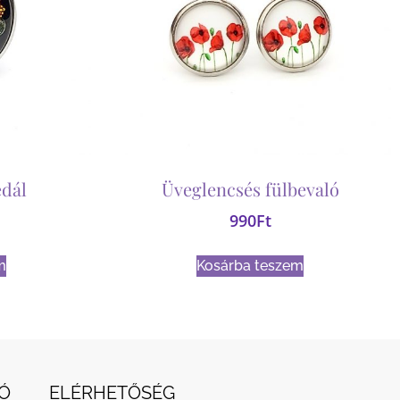
dál
Üveglencsés fülbevaló
990
Ft
m
Kosárba teszem
Ó
ELÉRHETŐSÉG