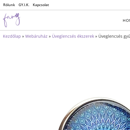
Rólunk
GY.I.K.
Kapcsolat
HO
Kezdőlap
»
Webáruház
»
Üveglencsés ékszerek
»
Üveglencsés gy