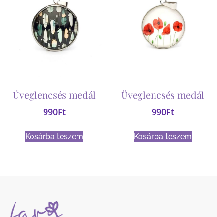
Üveglencsés medál
Üveglencsés medál
990
Ft
990
Ft
Kosárba teszem
Kosárba teszem