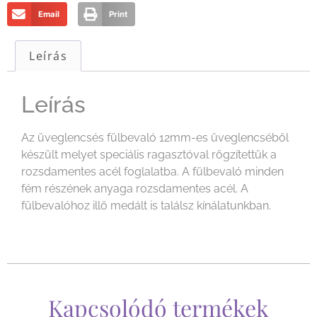
Email
Print
Leírás
Leírás
Az üveglencsés fülbevaló 12mm-es üveglencséből
készült melyet speciális ragasztóval rögzítettük a
rozsdamentes acél foglalatba. A fülbevaló minden
fém részének anyaga rozsdamentes acél. A
fülbevalóhoz illő medált is találsz kínálatunkban.
Kapcsolódó termékek