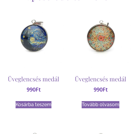
Üveglencsés medál
Üveglencsés medál
990
Ft
990
Ft
Kosárba teszem
Tovább olvasom