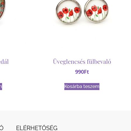
dál
Üveglencsés fülbevaló
990
Ft
m
Kosárba teszem
Ó
ELÉRHETŐSÉG