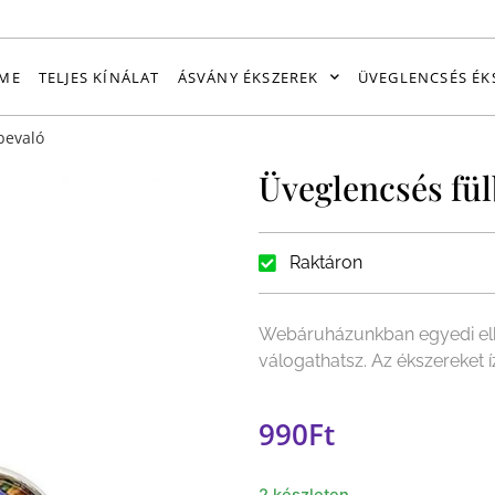
ME
TELJES KÍNÁLAT
ÁSVÁNY ÉKSZEREK
ÜVEGLENCSÉS ÉK
bevaló
Üveglencsés fül
Raktáron
Webáruházunkban egyedi elk
válogathatsz. Az ékszereket 
990
Ft
2 készleten