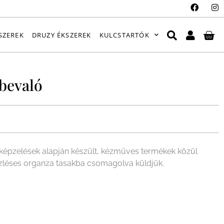
SZEREK
DRUZY ÉKSZEREK
KULCSTARTÓK
bevaló
épzelések alapján készült, kézműves termékek közül
ízléses organza tasakba csomagolva küldjük.