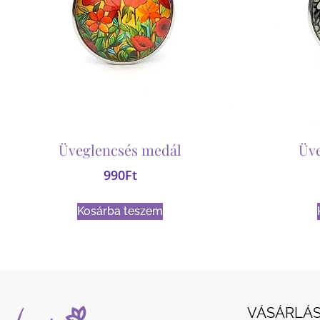
Üveglencsés medál
Üv
990
Ft
Kosárba teszem
VÁSÁRLÁS