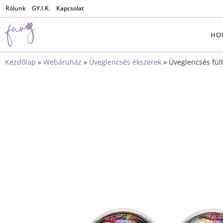
Rólunk
GY.I.K.
Kapcsolat
HO
Kezdőlap
»
Webáruház
»
Üveglencsés ékszerek
»
Üveglencsés fül