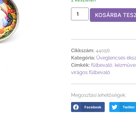
KOSÁRBA TES
Cikkszám:
44056
Kategória:
Üveglencsés éks
Címkék:
fülbevaló
,
kézműves
virágos fülbevaló
Megosztási lehetőségek:
Facebook
Twitter