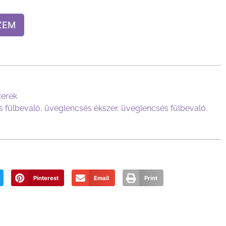
ZEM
zerek
 fülbevaló
,
üveglencsés ékszer
,
üveglencsés fülbevaló
,
Pinterest
Email
Print