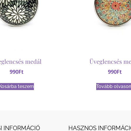
eglencsés medál
Üveglencsés me
990
Ft
990
Ft
Kosárba teszem
Tovább olvaso
I INFORMÁCIÓ
HASZNOS INFORMÁCI